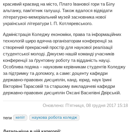
красивий краєвид на місто, Плато Іванової гори та Білу
альтанку, пам’ятник галушці. Також вдалося відвідати
літературно-меморіальний музей засновника нової
української літератури І. П. Котляревського.
Адміністрація Коледжу економіки, права та інформаційних
технологій щиро вдячна організаторам конференції за
створений прекрасний простір для наукової реалізації
студентської молоді. Дякуємо нашій команді учасників
конференції за ґрунтовну роботу та відданість науці.
Особлива подяка – науковим керівникам студентів Коледжу
за підтримку та допомогу, а саме: доценту кафедри
державно-правових дисциплін, канд. юрид. наук Ірині
Вікторівні Тарасовій та старшому викладачеві кафедри
державно-правових дисциплін Оксані Василівні Двірській.
Оновлено: П'ятниця, 08 грудня 2017 15:18
теги
кепіт
наукова робота коледж
Детальніше в цій категорії: