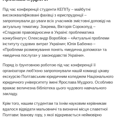
Під час конференції студенти КЕПІТу – майбутні
висококваліфіковані фахівці з юриспруденції –
запропонували до уваги всіх учасників змістовні доповіді на
актуальну тематику. Зокрема, Вікторія Сорокопуд –
«Спадкові правовідносини в Україні: проблематика
конкубінату»; Олександр Воробйов – «Актуальні проблеми
інституту судових витрат України»; Юлія Бабенко –
«Проблеми розмежування понять «медична допомога» та
«медична послуга» у законодавстві України».
Поряд із ґрунтовною роботою під час конференції її
організатори люб’язно запропонували нашій команді цікаву
екскурсію Полтавським юридичним коледжем Національного
юридичного університету імені Ярослава Мудрого. Особливо
вражає величезна бібліотека цього чудового навчального
закладу.
Крім того, нашим студентам та їхнім науковим керівникам
вдалося відвідати мальовничі та визначні місця славетної
Полтави: Іванову гору, з якої відкривається неймовірно