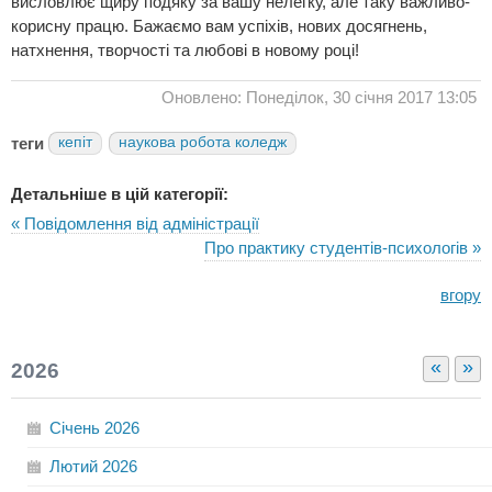
висловлює щиру подяку за вашу нелегку, але таку важливо-
корисну працю. Бажаємо вам успіхів, нових досягнень,
натхнення, творчості та любові в новому році!
Оновлено: Понеділок, 30 січня 2017 13:05
теги
кепіт
наукова робота коледж
Детальніше в цій категорії:
« Повідомлення від адміністрації
Про практику студентів-психологів »
вгору
«
»
2026
Січень
2026
Лютий
2026