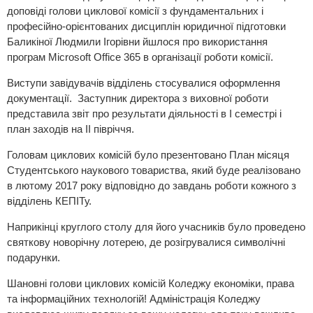
доповіді голови циклової комісії з фундаментальних і
професійно-орієнтованих дисциплін юридичної підготовки
Баликіної Людмили Ігорівни йшлося про використання
програм Microsoft Office 365 в організації роботи комісії.
Виступи завідувачів відділень стосувалися оформлення
документації. Заступник директора з виховної роботи
представила звіт про результати діяльності в І семестрі і
план заходів на ІІ півріччя.
Головам циклових комісій було презентовано План місяця
Студентського наукового товариства, який буде реалізовано
в лютому 2017 року відповідно до завдань роботи кожного з
відділень КЕПІТу.
Наприкінці круглого столу для його учасників було проведено
святкову новорічну лотерею, де розігрувалися символічні
подарунки.
Шановні голови циклових комісій Коледжу економіки, права
та інформаційних технологій! Адміністрація Коледжу