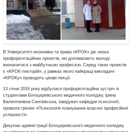
В Університеті економіки та права «КРОК» діє низка
профорієнтаційних проектів, які допомагають молоді
визначитися з майбутньою професією. Серед таких проектів
є «КРОК-лекторій», у рамках якого найкращі викладачі
«КРОКу» проводять цікаві лекції.
13 січня 2016 року відбулася профорієнтаційна зустріч зі
студентами Білоцерківського медичного коледжу. Ірина
Валентинівна Сингаївська, завідувач кафедри психології,
провела тренінг «Психологія планування власної професійної
успішності».
Дякуємо адміністрації Білоцерківського медичного коледжу
за співпрацю та запрошуємо колежан продовжити навчання в