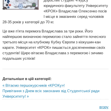
дорослих студент 4 курсу
юридичного факультету Університету
«КРОК» Владислав Олексенко посів
І місце в змаганнях серед чоловіків
28-35 років у категорії до 70 кг.
Це вже п’ята перемога Владислава за три роки. Його
найпершою визначною перемогою стало зайняття почесного
третього місця на клубному Кубку Європи з кіокушин-кан
карате. Університет «КРОК» пишається досягненнями своїх
студентів! Щиро вітаємо Владислава з перемогою і зичимо
подальших успіхів!
Детальніше в цій категорії:
« Вітаємо першокурсників «КРОКу»!
Привітання з Днем всіх закоханих від Студентської ради
Університету! »
вгору