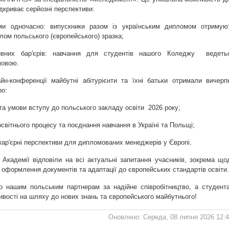
ідкриває серйозні перспективи:
ми одночасно: випускники разом із українським дипломом отримую
лом польського (європейського) зразка;
вних бар'єрів: навчання для студентів нашого Коледжу ведеть
мовою.
йн-конференції майбутні абітурієнти та їхні батьки отримали вичерп
ро:
 та умови вступу до польського закладу освіти 2026 року;
 освітнього процесу та поєднання навчання в Україні та Польщі;
 кар'єрні перспективи для дипломованих менеджерів у Європі.
 Академії відповіли на всі актуальні запитання учасників, зокрема що
 оформлення документів та адаптації до європейських стандартів освіти.
 нашим польським партнерам за надійне співробітництво, а студент
вості на шляху до нових знань та європейського майбутнього!
Оновлено: Середа, 08 липня 2026 12: