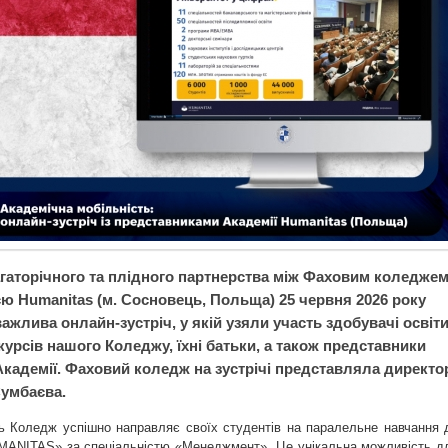
агаторічного та плідного партнерства між Фаховим коледже
єю Humanitas (м. Сосновець, Польща) 25 червня 2026 року
ажлива онлайн-зустріч, у якій узяли участь здобувачі освіт
о курсів нашого Коледжу, їхні батьки, а також представники
Академії. Фаховий коледж на зустрічі представляла директо
умбаєва.
іль Коледж успішно направляє своїх студентів на паралельне навчання 
MANITAS» за спеціальністю «Менеджмент». Це унікальна можливість д