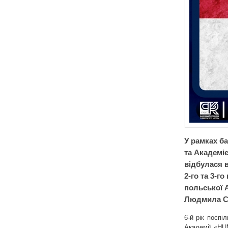
У рамках б
та Академі
відбулася в
2-го та 3-г
польської 
Людмила С
6-й рік посп
Академії «HU