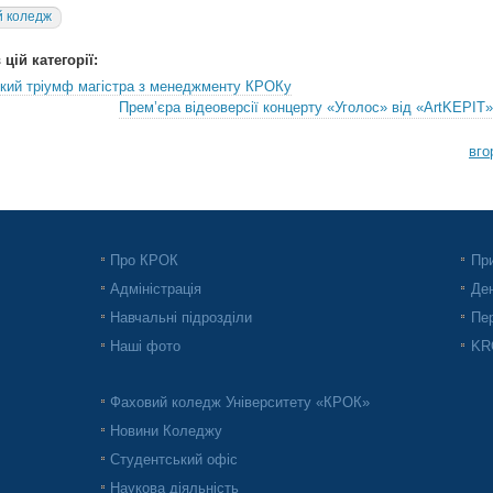
 коледж
цій категорії:
ький тріумф магістра з менеджменту КРОКу
Прем’єра відеоверсії концерту «Уголос» від «ArtKEPIT»
вго
Про КРОК
При
Адміністрація
Ден
Навчальні підрозділи
Пер
Наші фото
KRO
Фаховий коледж Університету «КРОК»
Новини Коледжу
Студентський офіс
Наукова діяльність