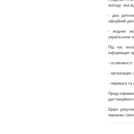
молоді, яка в
- два дипло
офіційний дип
- жодних мо
українською 
Під час онла
інформацію п
- особливості
- організацію
- переваги та
Представники
дистанційного
Щиро дякуємо
бажаємо сміли