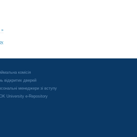
 »
ру
ймальна комісія
ь відкритих дверей
сональні менеджери зі вступу
K University e-Repository