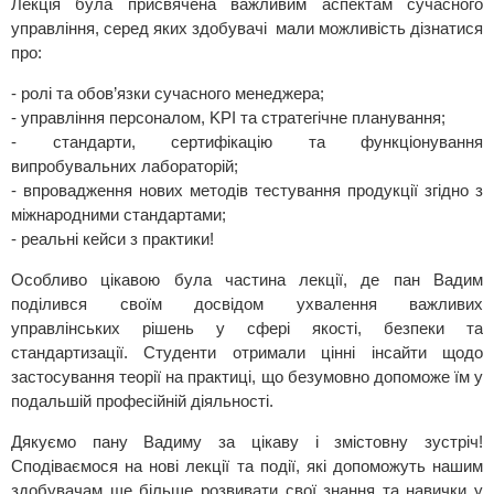
Лекція була присвячена важливим аспектам сучасного
управління, серед яких здобувачі мали можливість дізнатися
про:
- ролі та обов’язки сучасного менеджера;
- управління персоналом, KPI та стратегічне планування;
- стандарти, сертифікацію та функціонування
випробувальних лабораторій;
- впровадження нових методів тестування продукції згідно з
міжнародними стандартами;
- реальні кейси з практики!
Особливо цікавою була частина лекції, де пан Вадим
поділився своїм досвідом ухвалення важливих
управлінських рішень у сфері якості, безпеки та
стандартизації. Студенти отримали цінні інсайти щодо
застосування теорії на практиці, що безумовно допоможе їм у
подальшій професійній діяльності.
Дякуємо пану Вадиму за цікаву і змістовну зустріч!
Сподіваємося на нові лекції та події, які допоможуть нашим
здобувачам ще більше розвивати свої знання та навички у