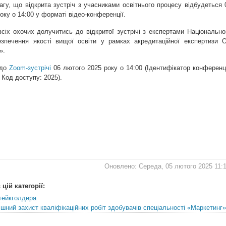
гу, що відкрита зустріч з учасниками освітнього процесу відбудеться 
оку о 14:00 у форматі відео-конференції.
сіх охочих долучитись до відкритої зустрічі з експертами Національно
езпечення якості вищої освіти у рамках акредитаційної експертизи 
».
 до
Zoom-зустрічі
06 лютого 2025 року о 14:00 (Ідентифікатор конференці
 Код доступу: 2025).
Оновлено: Середа, 05 лютого 2025 11:
цій категорії:
стейкголдера
ішний захист кваліфікаційних робіт здобувачів спеціальності «Маркетинг»