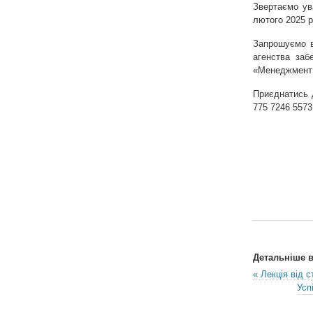
Звертаємо ува
лютого 2025 р
Запрошуємо в
агенства заб
«Менеджмент
Приєднатись
775 7246 5573
Детальніше в 
« Лекція від 
Усп