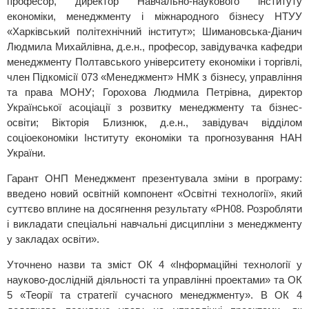
професор, директор Навчально-наукового інституту
економіки, менеджменту і міжнародного бізнесу НТУУ
«Харківський політехнічний інститут»; Шимановська-Діанич
Людмила Михайлівна, д.е.н., професор, завідувачка кафедри
менеджменту Полтавського університету економіки і торгівлі,
член Підкомісії 073 «Менеджмент» НМК з бізнесу, управління
та права МОНУ; Горохова Людмила Петрівна, директор
Української асоціації з розвитку менеджменту та бізнес-
освіти; Вікторія Близнюк, д.е.н., завідувач відділом
соціоекономіки Інституту економіки та прогнозування НАН
України.
Гарант ОНП Менеджмент презентувала зміни в програму:
введено новий освітній компонент «Освітні технології», який
суттєво вплине на досягнення результату «РН08. Розробляти
і викладати спеціальні навчальні дисципліни з менеджменту
у закладах освіти».
Уточнено назви та зміст ОК 4 «Інформаційні технології у
науково-дослідній діяльності та управлінні проектами» та ОК
5 «Теорії та стратегії сучасного менеджменту». В ОК 4