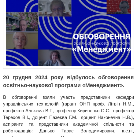
20 грудня 2024 року відбулось обговорення
освітньо-наукової програми «Менеджмент».
В обговоренні взяли участь представники кафедри
управлінських технологій (гарант ОНП проф. Літвін Н.М.,
професор Алькема В.Г., професор Кириченко О.С., професор
Терехов В.І., доцент Пазеєва Г.М., доцент Наконечна Н.В.),
аспіранти та представники академічної спільноти та
роботодавців: Данько Тарас Володимирович, к.е.н.,