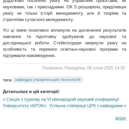
додатково посилено увагу на управлінні проєктами, як
науковими, так і прикладними. ОК 5 розширено, приділивши
увагу не тільки історії менеджменту, але й теоріям та
стратегіям сучасного менеджменту.
Усі ці зміни позитивно вплинули на досягнення результатів
навчання та підготовку здобувачів до наукової та
дослідницької роботи. Стейкголдери звернули увагу на
особливість та переваги освітньо-наукової програми та
підтримали нововведення.
Оновлено: Понеділок, 06 січня 2025 14:35
теги
кафедра управлінських технологій
Детальніше в цій категорії:
« Секція з туризму на VI міжнародній науковій конференції
Університету «КРОК»
Успішна співпраця ЦРК з кафедрами »
вгору