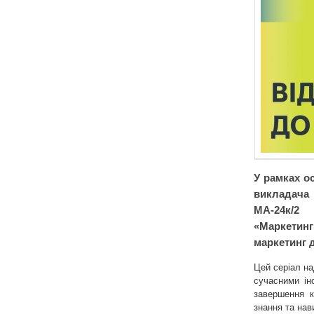
У рамках о
викладача 
МА-24к/2 
«Маркетин
маркетинг д
Цей серіал н
сучасними ін
завершення к
знання та нав