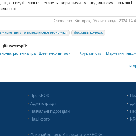
я, що набуті знання стануть корисними у подальшому навчанні 
іяльності!
Оновлено: Вівторок, 05 листопада 2024 14:
 маркетингу та поведінкової економіки
фаховий коледж
цій категорії:
ьно-патріотична гра «Шевченко питає»
Круглий стіл «Маркетинг мікс»
вго
Про КРОК
При
Адміністрація
Ден
Навчальні підрозділи
Пер
Наші фото
KRO
Фаховий коледж Університету «КРОК»