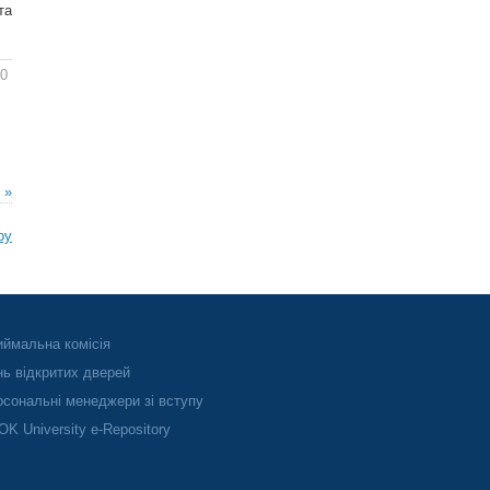
та
40
 »
ру
ймальна комісія
ь відкритих дверей
сональні менеджери зі вступу
K University e-Repository