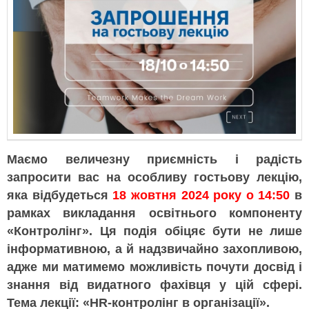
Маємо величезну приємність і радість
запросити вас на особливу гостьову лекцію,
яка відбудеться
18 жовтня 2024 року о 14:50
в
рамках викладання освітнього компоненту
«Контролінг». Ця подія обіцяє бути не лише
інформативною, а й надзвичайно захопливою,
адже ми матимемо можливість почути досвід і
знання від видатного фахівця у цій сфері.
Тема лекції: «HR-контролінг в організації».