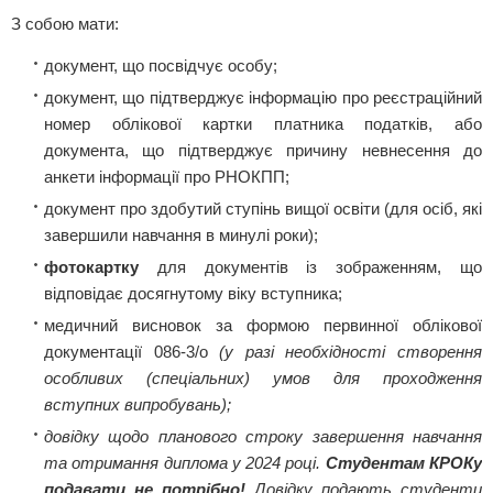
З собою мати:
документ, що посвідчує особу;
документ, що підтверджує інформацію про реєстраційний
номер облікової картки платника податків, або
документа, що підтверджує причину невнесення до
анкети інформації про РНОКПП;
документ про здобутий ступінь вищої освіти (для осіб, які
завершили навчання в минулі роки);
фотокартку
для документів із зображенням, що
відповідає досягнутому віку вступника;
медичний висновок за формою первинної облікової
документації 086-3/о
(у разі необхідності створення
особливих (спеціальних) умов для проходження
вступних випробувань);
довідку щодо планового строку завершення навчання
та отримання диплома у 2024 році.
Студентам КРОКу
подавати не потрібно!
Довідку подають студенти