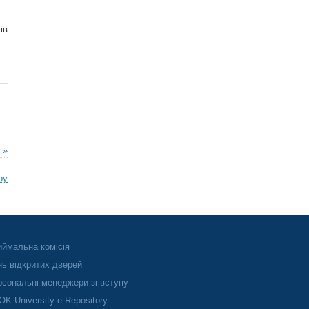
ів
 »
ру
ймальна комісія
ь відкритих дверей
сональні менеджери зі вступу
K University e-Repository