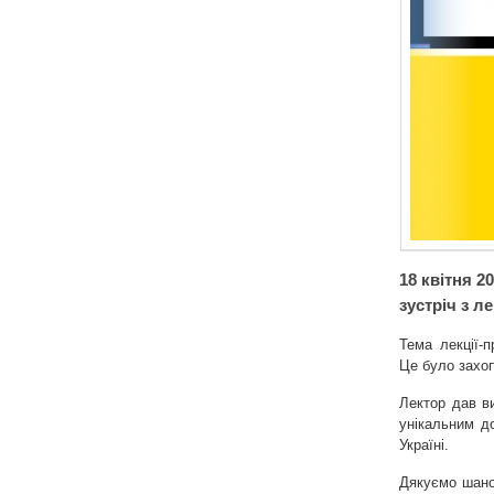
18 квітня 2
зустріч з 
Тема лекції-
Це було захо
Лектор дав ви
унікальним д
Україні.
Дякуємо шано