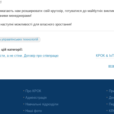
х!
помагають нам розширювати свій кругозір, готуватися до майбутніх виклик
ішними менеджерами!
 наступні можливості для власного зростання!
 управлінських технологій
цій категорії:
ти, а не стіни. Договір про співпрацю
КРОК & IoT
вго
Про КРОК
При
Адміністрація
Ден
Навчальні підрозділи
Пер
Наші фото
KRO