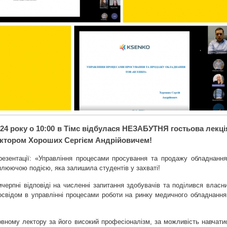
024 року о 10:00 в Тімс відбулася НЕЗАБУТНЯ гостьова лекці
лектором Хороших Сергієм Андрійовичем!
презентації: «Управління процесами просування та продажу обладнання
плюючою подією, яка залишила студентів у захваті!
черпні відповіді на численні запитання здобувачів та поділився власн
освідом в управлінні процесами роботи на ринку медичного обладнання
вному лектору за його високий професіоналізм, за можливість навчати