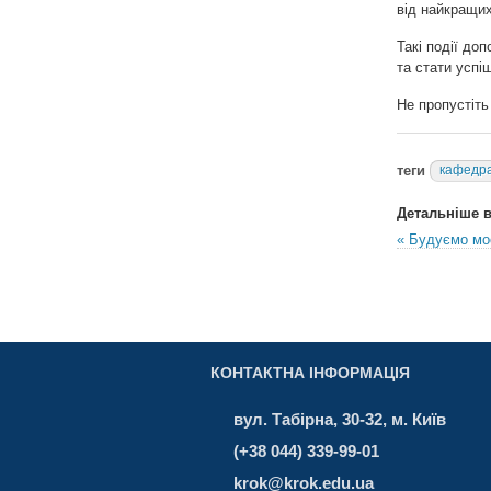
від найкращи
Такі події до
та стати усп
Не пропустіть
теги
кафедра
Детальніше в 
« Будуємо мос
КОНТАКТНА ІНФОРМАЦІЯ
вул. Табірна, 30-32, м. Київ
(+38 044) 339-99-01
krok@krok.edu.ua