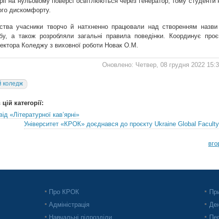
ії на нульовому поверсі освітлюються через генератор, тому студенти 
ого дискомфорту.
ства учасники творчо й натхненно працювали над створенням назви
у, а також розробляли загальні правила поведінки. Координує проє
ектора Коледжу з виховної роботи Новак О.М.
Оновлено: Четвер, 08 грудня 2022 15:
 коледж
цій категорії:
від «Літературної кав’ярні»
Університет «КРОК» доєднався до проєкту Ukraine Global Faculty
вго
Про КРОК
При
Адміністрація
Ден
Навчальні підрозділи
Пер