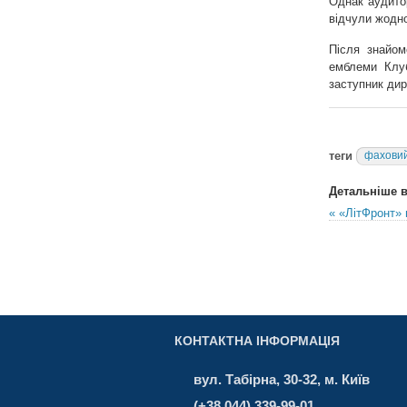
Однак аудитор
відчули жодн
Після знайом
емблеми Клуб
заступник дир
теги
фаховий
Детальніше в 
« «ЛітФронт» 
КОНТАКТНА ІНФОРМАЦІЯ
вул. Табірна, 30-32, м. Київ
(+38 044) 339-99-01