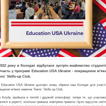
2022 року в Коледжі відбулася зустріч-знайомство студенті
участь у програмі Education USA Ukraine - покращення м'як
ns` Skills-up Club.
 Education USA Ukraine цьогоріч знову обрали наш Коледж для участі
ащення м'яких навичок Teens` Skills-up Club.
ч Клубу пройшла в теплій і дружній атмосфері, попри те, що учасник
атися в укритті, оскільки тривала повітряна тривога і було відсутнє світл