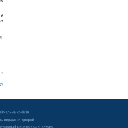
не
 й
кт
35
 »
ру
ймальна комісія
ь відкритих дверей
сональні менеджери зі вступу