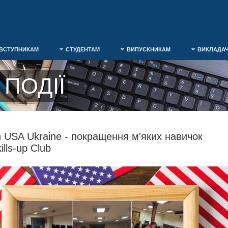
ВСТУПНИКАМ
СТУДЕНТАМ
ВИПУСКНИКАМ
ВИКЛАДА
ПОДІЇ
n USA Ukraine - покращення м'яких навичок
ills-up Club