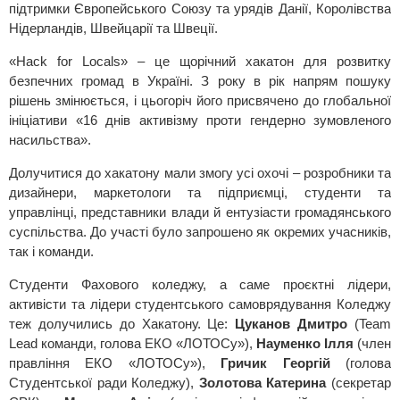
підтримки Європейського Союзу та урядів Данії, Королівства
Нідерландів, Швейцарії та Швеції.
«Hack for Locals» – це щорічний хакатон для розвитку
безпечних громад в Україні. З року в рік напрям пошуку
рішень змінюється, і цьогоріч його присвячено до глобальної
ініціативи «16 днів активізму проти гендерно зумовленого
насильства».
Долучитися до хакатону мали змогу усі охочі – розробники та
дизайнери, маркетологи та підприємці, студенти та
управлінці, представники влади й ентузіасти громадянського
суспільства. До участі було запрошено як окремих учасників,
так і команди.
Студенти Фахового коледжу, а саме проєктні лідери,
активісти та лідери студентського самоврядування Коледжу
теж долучились до Хакатону. Це:
Цуканов Дмитро
(Team
Lead команди, голова ЕКО «ЛОТОСу»),
Науменко Ілля
(член
правління ЕКО «ЛОТОСу»),
Гричик Георгій
(голова
Студентської ради Коледжу),
Золотова Катерина
(секретар