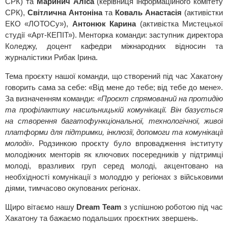
СРК) та
Маринич Аліса
(керівниця інформаційного комітету
СРК),
Світлична Антоніна
та
Коваль Анастасія
(активістки
ЕКО «ЛОТОСу»),
Антонюк Карина
(активістка Мистецької
студії «Арт-КЕПІТ»). Менторка команди: заступник директора
Коледжу, доцент кафедри міжнародних відносин та
журналістики Рибак Ірина.
Тема проєкту нашої команди, що створений під час Хакатону
говорить сама за себе: «Від мене до тебе; від тебе до мене».
За визначенням команди:
«Проєкт спрямований на протидію
та профілактику насильницькій комунікації. Він базується
на створення багатофункціональної, технологічної, живої
платформи для підтримки, інклюзії, допомоги та комунікації
молоді»
. Родзинкою проєкту було впровадження інституту
молодіжних менторів як ключових посередників у підтримці
молоді, вразливих груп серед молоді, акцентовано на
необхідності комунікації з молоддю у регіонах з військовими
діями, тимчасово окупованих регіонах.
Щиро вітаємо нашу
Dream Team
з успішною роботою під час
Хакатону та бажаємо подальших проєктних звершень.