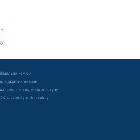
 »
ру
ймальна комісія
ь відкритих дверей
сональні менеджери зі вступу
K University e-Repository