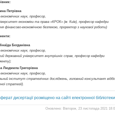
івник:
рина Петрівна
 економічних наук, професор,
іверситет економіки та права «КРОК» (м. Київ), професор кафедри
ння фінансово-економічною безпекою, проректор з наукової роботи)
ненти:
інаїда Богданівна
 економічних наук, професор,
кий державний університет внутрішніх справ, професор кафедри
менту);
а Людмила Григорівна
 економічних наук, професор,
льний інститут стратегічних досліджень, головний консультант відді
ної стратегії).
ферат дисертації розміщено на сайті електронної бібліотеки
Оновлено: Вівторок, 23 листопада 2021 18: