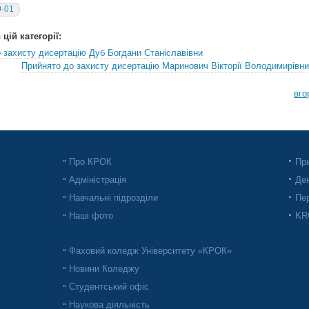
0·01
цій категорії:
 захисту дисертацію Дуб Богдани Станіславівни
Прийнято до захисту дисертацію Маринович Вікторії Володимирівни
вго
Про КРОК
При
Адміністрація
Ден
Навчальні підрозділи
Пер
Наші фото
KRO
Фаховий коледж Університету «КРОК»
Новини Коледжу
Студентський офіс
Наукова діяльність