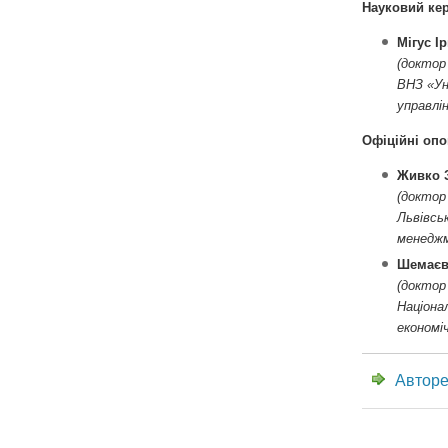
Науковий кер
Мігус І
(доктор
ВНЗ «Ун
управлі
Офіційні опо
Живко З
(доктор
Львівсь
менедж
Шемаєв
(доктор
Націона
економіч
Авторе