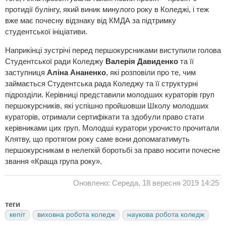
протидії булінгу, який виник минулого року в Коледжі, і теж
вже має почесну відзнаку від КМДА за підтримку
студентської ініціативи.
Наприкінці зустрічі перед першокурсниками виступили голова
Студентської ради Коледжу
Валерія Давиденко
та її
заступниця
Аліна Ананенко
, які розповіли про те, чим
займається Студентська рада Коледжу та її структурні
підрозділи. Керівниці представили молодших кураторів груп
першокурсників, які успішно пройшовши Школу молодших
кураторів, отримали сертифікати та здобули право стати
керівниками цих груп. Молодші куратори урочисто прочитали
Клятву, що протягом року саме вони допомагатимуть
першокурсникам в нелегкій боротьбі за право носити почесне
звання «Краща група року».
Оновлено: Середа, 18 вересня 2019 14:25
теги
кепіт
виховна робота коледж
наукова робота коледж