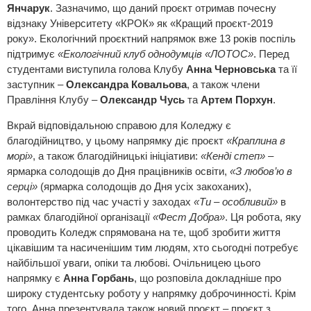
Янчарук
. Зазначимо, що даний проєкт отримав почесну
відзнаку Університету «КРОК» як «Кращий проєкт-2019
року». Екологічний проєктний напрямок вже 13 років поспіль
підтримує
«Екологічний клуб однодумців «ЛОТОС»
. Перед
студентами виступила голова Клубу
Анна Черновська
та її
заступник –
Олександра Ковальова
, а також члени
Правління Клубу –
Олександр Чусь
та
Артем Порхун
.
Вкрай відповідальною справою для Коледжу є
благодійництво, у цьому напрямку діє проєкт
«Краплина в
морі»
, а також благодійницькі ініціативи:
«Кенді степ»
–
ярмарка солодощів до Дня працівників освіти,
«З любов’ю в
серці»
(ярмарка солодощів до Дня усіх закоханих),
волонтерство під час участі у заходах
«Ти – особливий»
в
рамках благодійної організації
«Фест Добра»
. Ця робота, яку
проводить Коледж спрямована на те, щоб зробити життя
цікавішим та насиченішим тим людям, хто сьогодні потребує
найбільшої уваги, опіки та любові. Очільницею цього
напрямку є
Анна Горбань
, що розповіла докладніше про
широку студентську роботу у напрямку доброчинності. Крім
того, Анна презентувала також новий проєкт – проєкт з