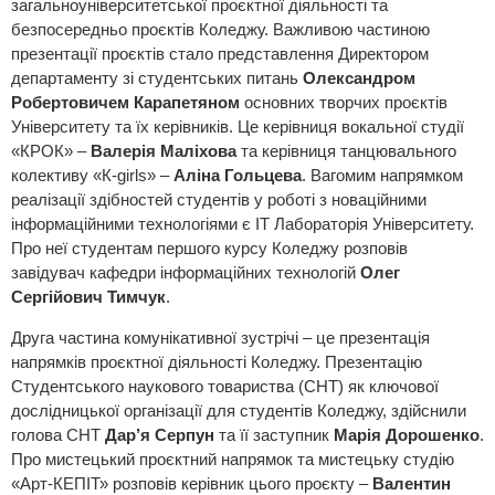
загальноуніверситетської проєктної діяльності та
безпосередньо проєктів Коледжу. Важливою частиною
презентації проєктів стало представлення Директором
департаменту зі студентських питань
Олександром
Робертовичем Карапетяном
основних творчих проєктів
Університету та їх керівників. Це керівниця вокальної студії
«КРОК» –
Валерія Маліхова
та керівниця танцювального
колективу «К-girls» –
Аліна Гольцева
. Вагомим напрямком
реалізації здібностей студентів у роботі з новаційними
інформаційними технологіями є IT Лабораторія Університету.
Про неї студентам першого курсу Коледжу розповів
завідувач кафедри інформаційних технологій
Олег
Сергійович Тимчук
.
Друга частина комунікативної зустрічі – це презентація
напрямків проєктної діяльності Коледжу. Презентацію
Студентського наукового товариства (СНТ) як ключової
дослідницької організації для студентів Коледжу, здійснили
голова СНТ
Дар’я Серпун
та її заступник
Марія Дорошенко
.
Про мистецький проєктний напрямок та мистецьку студію
«Арт-КЕПІТ» розповів керівник цього проєкту –
Валентин