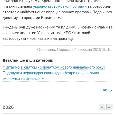
прикладних наук IMC Кремс обговорили адміністративні
питання спільної
україно-австрійської програми
та розробили
стратегію майбутньої співпраці в рамках програми Подвійного
диплому та програми Erasmus +.
Тиждень був дуже насиченим та плідним. З новими силами та
знаннями колектив Університету «КРОК» готовий
застосовувати нові навички на практиці.
Оновлено: Середа, 04 вересня 2019 15:10
Детальніше в цій категорії:
« Вітаємо зі святом - з початком нового навчального року!
Подарунки першокурсникам від кафедри національної
економіки та фінансів »
вгору
«
»
2026