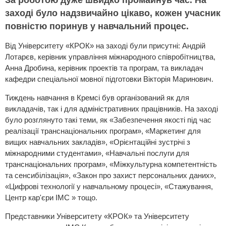
За роботою дуже швидко промайнув час. На
заході було надзвичайно цікаво, кожен учасник
повністю поринув у навчальний процес.
Від Університету «КРОК» на заході були присутні: Андрій
Лотарєв, керівник управління міжнародного співробітництва,
Анна Дробина, керівник проектів та програм, та викладач
кафедри спеціальної мовної підготовки Вікторія Маринович.
Тиждень навчання в Кремсі був організований як для
викладачів, так і для адміністративних працівників. На заході
було розглянуто такі теми, як «Забезпечення якості під час
реалізації транснаціональних програм», «Маркетинг для
вищих навчальних закладів», «Орієнтаційні зустрічі з
міжнародними студентами», «Навчальні послуги для
транснаціональних програм», «Міжкультурна компетентність
та сенсибілізація», «Закон про захист персональних даних»,
«Цифрові технології у навчальному процесі», «Стажування,
Центр кар'єри IMC » тощо.
Представники Університету «КРОК» та Університету