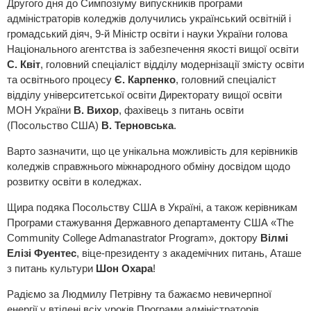
Другого дня до Симпозіуму випускників програми
адміністраторів коледжів долучились український освітній і
громадський діяч, 9-й Міністр освіти і науки України голова
Національного агентства із забезпечення якості вищої освіти
С. Квіт
, головний спеціаліст відділу модернізації змісту освіти
та освітнього процесу
Є. Карпенко
, головний спеціаліст
відділу університетської освіти Директорату вищої освіти
МОН України
В. Вихор
, фахівець з питань освіти
(Посольство США)
В. Терновська
.
Варто зазначити, що це унікальна можливість для керівників
коледжів справжнього міжнародного обміну досвідом щодо
розвитку освіти в коледжах.
Щира подяка Посольству США в Україні, а також керівникам
Програми стажування Державного департаменту США «The
Community College Admanastrator Program», доктору
Вілмі
Елізі Фуентес
, віце-президенту з академічних питань, Аташе
з питань культури
Шон Охара
!
Радіємо за Людмилу Петрівну та бажаємо невичерпної
енергії у втілені всіх уроків Програми адміністраторів