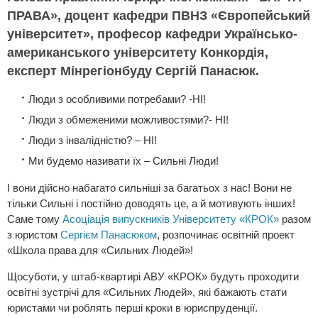
ПРАВА», доцент кафедри ПВНЗ «Європейський
університет», професор кафедри Українсько-
американського університету Конкордія,
експерт Мінрегіонбуду Сергій Панасюк.
Люди з особливими потребами? -НІ!
Люди з обмеженими можливостями?- НІ!
Люди з інвалідністю? – НІ!
Ми будемо називати їх – Сильні Люди!
І вони дійсно набагато сильніші за багатьох з нас! Вони не
тільки Сильні і постійно доводять це, а й мотивують інших!
Саме тому
Асоціація випускників Університету «КРОК»
разом
з юристом
Сергієм Панасюком
, розпочинає освітній проект
«Школа права для «Сильних Людей»!
Щосуботи, у штаб-квартирі АВУ «КРОК» будуть проходити
освітні зустрічі для «Сильних Людей», які бажають стати
юристами чи роблять перші кроки в юриспруденції.