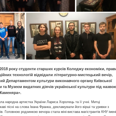
2018 року студенти старших курсів Коледжу економіки, прав
ійних технологій відвідали літературно-мистецький вечір,
ний Департаментом культури виконавчого органу Київської
и та Музеєм видатних діячів української культури під назво
Каменяра».
ла народна артистка України Лариса Хоролець та її учні. Митці
ікаві пісні на слова Івана Франка, декламували його вірші та уривки з
ів. Головною родзинкою вечора стала міні-вистава магістрантів КНУ імен