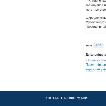
І. К. Карпенк
залишилися на
могутнього во
Щиро дякуємо 
Музею видатни
проведення ці
теги
кепіт
Детальніше в 
« Проект «Шк
Проект «Іннова
відносини уні
КОНТАКТНА ІНФОРМАЦІЯ