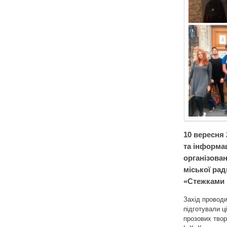
10 вересня 
та інформац
організова
міської рад
«Стежками 
Захід проводи
підготували ц
прозових твор