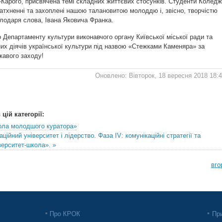
а-Карого, присвячена темі складних життєвих стосунків. Студенти Колед
тхненні та захоплені нашою талановитою молоддю і, звісно, творчістю
лодаря слова, Івана Яковича Франка.
Департаменту культури виконавчого органу Київської міської ради та
х діячів української культури під назвою «Стежками Каменяра» за
кавого заходу!
Оновлено: Вівторок, 18 вересня 2018 18:
цій категорії:
ола молодшого куратора»
ційний університет і лідерство. Фаза IV: комунікаційні стратегії та
верситет-школа». »
вго
Про КРОК
При