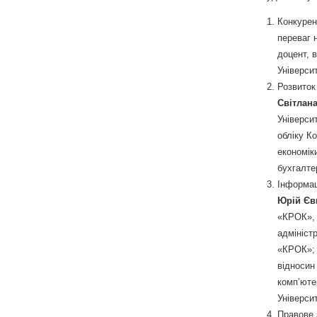
Конкурен
переваг 
доцент, 
Універси
Розвиток
Світлан
Універси
обліку К
економік
бухгалте
Інформац
Юрій Єв
«КРОК», 
адмініст
«КРОК»
відносин
комп’юте
Універси
Правове 