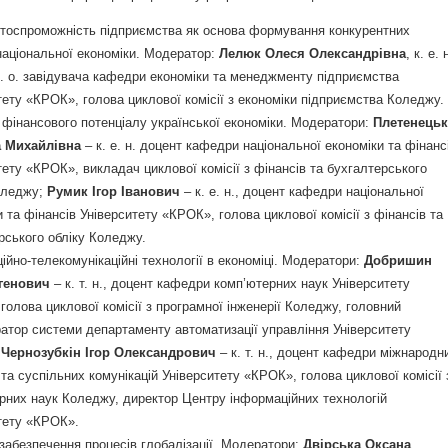
тоспроможність підприємства як основа формування конкурентних
національної економіки. Модератор:
Лелюк Олеся Олександрівна
, к. е. 
в. о. завідувача кафедри економіки та менеджменту підприємства
тету «КРОК», голова циклової комісії з економіки підприємства Коледжу.
 фінансового потенціалу української економіки. Модератори:
Плетенецьк
а Михайлівна
– к. е. н. доцент кафедри національної економіки та фінанс
тету «КРОК», викладач циклової комісії з фінансів та бухгалтерського
оледжу;
Румик Ігор Іванович
– к. е. н., доцент кафедри національної
и та фінансів Університету «КРОК», голова циклової комісії з фінансів та
рського обліку Коледжу.
ійно-телекомунікаційні технології в економіці. Модератори:
Добришин
генович
– к. т. н., доцент кафедри комп’ютерних наук Університету
голова циклової комісії з програмної інженерії Коледжу, головний
ратор системи департаменту автоматизації управління Університету
;
Чернозубкін Ігор Олександрович
– к. т. н., доцент кафедри міжнародн
 та суспільних комунікацій Університету «КРОК», голова циклової комісії 
рних наук Коледжу, директор Центру інформаційних технологій
тету «КРОК».
забезпечення процесів глобалізації. Модератори:
Двірська Оксана