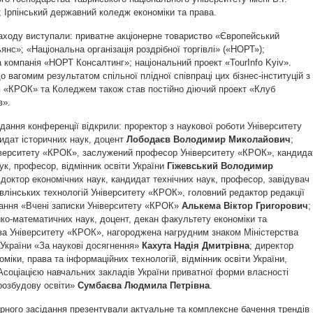
 Ірпінський державний коледж економіки та права.
аходу виступали: приватне акціонерне товариство «Європейський
янс»; «Національна організація роздрібної торгівлі» («НОРТ»);
 компанія «НОРТ Консалтинг»; національний проект «TourInfo Kyiv».
 вагомим результатом спільної плідної співпраці цих бізнес-інституцій з
м «КРОК» та Коледжем також став постійно діючий проект «Клуб
в».
дання конференції відкрили: проректор з наукової роботи Університету
идат історичних наук, доцент
Лободаєв Володимир Миколайович
;
іверситету «КРОК», заслужений професор Університету «КРОК», кандида
к, професор, відмінник освіти України
Гіжевський Володимир
 доктор економічних наук, кандидат технічних наук, професор, завідувач
лінських технологій Університету «КРОК», головний редактор редакції
ання «Вчені записки Університету «КРОК»
Алькема Віктор Григорович
;
ко-математичних наук, доцент, декан факультету економіки та
ва Університету «КРОК», нагороджена нагрудним знаком Міністерства
и України «За наукові досягнення»
Кахута
Надія Дмитрівна
; директор
міки, права та інформаційних технологій, відмінник освіти України,
соціацією навчальних закладів України приватної форми власності
розбудову освіти»
Сумбаєва Людмила Петрівна
.
рного засідання презентували актуальне та комплексне бачення трендів