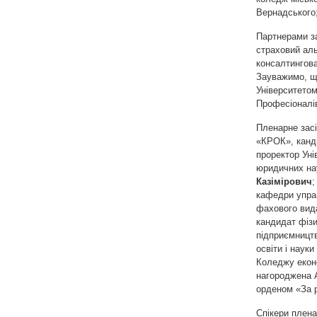
Вернадського;
Партнерами з
страховий аль
консалтингова
Зауважимо, що
Університето
Професіоналі
Пленарне засі
«КРОК», канд
проректор Ун
юридичних нау
Казімірович
;
кафедри управ
фахового вид
кандидат фізи
підприємницт
освіти і наук
Коледжу еконо
нагороджена А
орденом «За 
Спікери плена