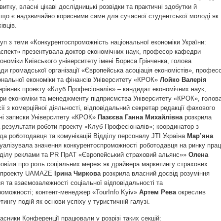
итку, власні цікаві дослідницькі розвідки та практичні здобутки й
 що є надзвичайно корисними саме для сучасної студентської молоді як
івців.
уп з теми «Конкурентоспроможність національної економіки України:
аспект» презентувала доктор економічних наук, професор кафедри
кономіки Київського університету імені Бориса Грінченка, голова
ди громадської організації «Європейська асоціація економістів», профес
нальної економіки та фінансів Університету «КРОК»
Лойко Валерія
керівник проекту «Клуб Професіоналів» – кандидат економічних наук,
ри економіки та менеджменту підприємства Університету «КРОК», голов
сії з комерційної діяльності, відповідальний секретар редакції фахового
ні записки Університету «КРОК»
Пазєєва Ганна Михайлівна
розкрила
 результати роботи проекту «Клуб Професіоналів»; координатор з
да роботодавця та комунікацій Відділу персоналу JTI Україна
Мар’яна
уалізувала значення конкурентоспроможності роботодавця на ринку прац
дділу реклами та PR ПрАТ «Європейський страховий альянс»»
Олена
повіла про роль соціальних мереж як драйвера маркетингу страхових
р проекту UAMAZE
Ірина Чиркова
розкрила власний досвід розуміння
я та взаємозалежності соціальної відповідальності та
оможності; контент-менеджер «TourInfo Kyiv»
Артем Рева
окреслив
тингу подій як основи успіху у туристичній галузі.
асники Конференції працювали у розрізі таких секцій: