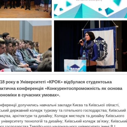
018 року в Університеті «КРОК» відбулася студентська
актична конференція «Конкурентоспроможність як основа
кономіки в сучасних умовах».
онференції долучились навчальні заклади Києва та Київської області,
ський державний коледж туризму та готельного господарства; Київський
ицтва, архітектури та дизайну; Коледж мистецтв та дизайну Київського
 університету технологій та дизайну; Київський коледж зв’язку; Київськи
го господарства Таврійського національного університету імені В.І.