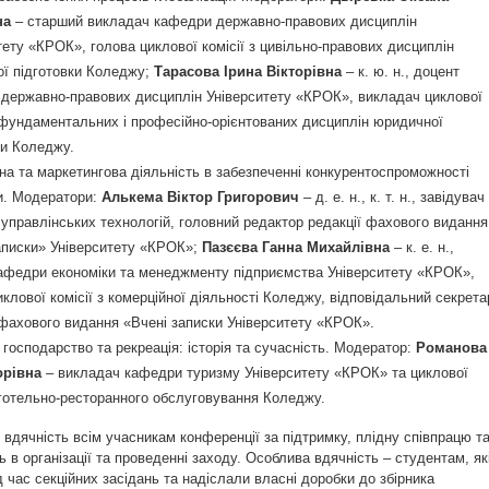
на
– старший викладач кафедри державно-правових дисциплін
тету «КРОК», голова циклової комісії з цивільно-правових дисциплін
ї підготовки Коледжу;
Тарасова Ірина Вікторівна
– к. ю. н., доцент
державно-правових дисциплін Університету «КРОК», викладач циклової
з фундаментальних і професійно-орієнтованих дисциплін юридичної
ки Коледжу.
на та маркетингова діяльність в забезпеченні конкурентоспроможності
и. Модератори:
Алькема Віктор Григорович
– д. е. н., к. т. н., завідувач
управлінських технологій, головний редактор редакції фахового видання
аписки» Університету «КРОК»;
Пазєєва Ганна Михайлівна
– к. е. н.,
афедри економіки та менеджменту підприємства Університету «КРОК»,
иклової комісії з комерційної діяльності Коледжу, відповідальний секрета
 фахового видання «Вчені записки Університету «КРОК».
 господарство та рекреація: історія та сучасність. Модератор:
Романова
орівна
– викладач кафедри туризму Університету «КРОК» та циклової
з готельно-ресторанного обслуговування Коледжу.
дячність всім учасникам конференції за підтримку, плідну співпрацю т
ь в організації та проведенні заходу. Особлива вдячність – студентам, як
 час секційних засідань та надіслали власні доробки до збірника