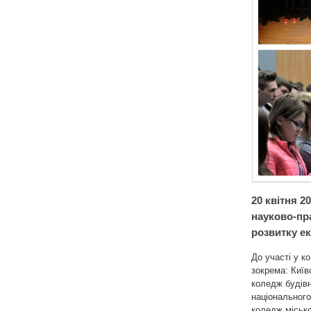
20 квітня 2
науково-пр
розвитку е
До участі у к
зокрема: Київ
коледж будівн
національного
коледж місько