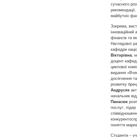
сучасного розв
рекомендації,
майбутніх фах
Зокрема, вист
інноваційний 
фінансів та е
Наглядової ра
кафедри націо
Вікторівна
; 
доцент кафед
циклової комі
видання «Вче
досягнення та
розвитку брен
Андрусяк
акт
начальник ві
Панасюк
роз
послуг; ліде
співвідношенн
конкурентоспр
поняття марке
Студенти – уч