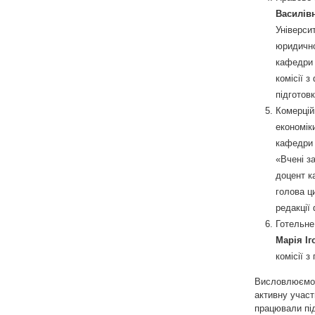
Василів
Універси
юридично
кафедри 
комісії 
підготов
Комерцій
економік
кафедри 
«Вчені з
доцент к
голова ц
редакції
Готельне
Марія Іг
комісії 
Висловлюємо в
активну участ
працювали під