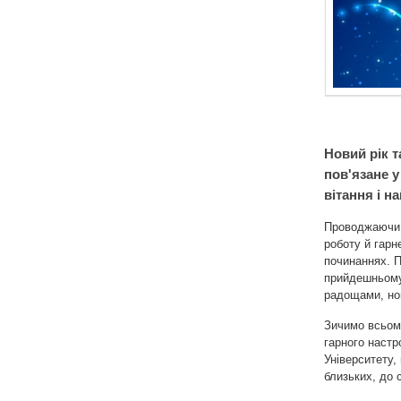
Новий рік т
пов'язане 
вітання і 
Проводжаючи 
роботу й гарн
починаннях. П
прийдешньому 
радощами, но
Зичимо всьому
гарного настр
Університету,
близьких, до с