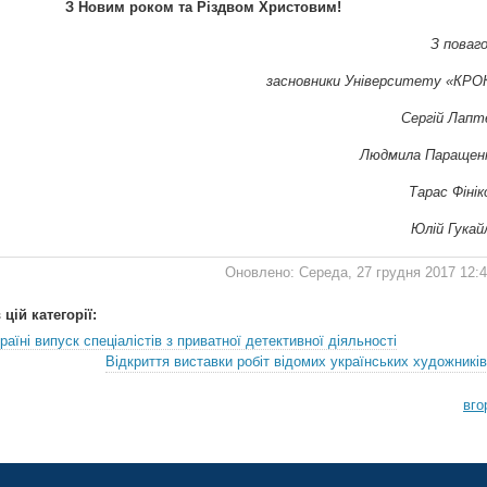
З Новим роком та Різдвом Христовим!
З поваг
засновники Університету «КРО
Сергій Лапт
Людмила Паращен
Тарас Фінік
Юлій Гукай
Оновлено: Середа, 27 грудня 2017 12:
цій категорії:
раїні випуск спеціалістів з приватної детективної діяльності
Відкриття виставки робіт відомих українських художників
вго