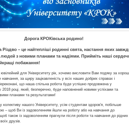
Дорога КРОКівська родино!
а Різдво – це найтепліші родинні свята, настання яких завжд
у людей з новими планами та надіями. Прийміть наші сердеч
найкращі побажання!
ювілейний для Університету рік, хочемо висловити Вам подяку за хоро
е навчання, за щиру зацікавленість у всіх наших добрих справах і
ереконані, що наша спільна робота буде успішно продовжена у
2018 році, який, безперечно, буде наповнений новими успіхами та
вими планами та результатами!
 колективу нашого Університету, усім студентам здоров'я, побільше
ою – щоб Ви із задоволенням йшли на роботу або на навчання до
 щоб також із задоволенням прагнули після роботи та навчання до рідних 
воїх друзів.