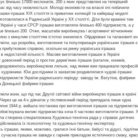
чує близько 17000 експонатів, 200 з яких представлені на теперішній
час від часу оновлюється. Молоді економісти на власні очі побачили
разки іграшок ХІХ століття із приватних колекцій та найкращі моделі
иготовлялися в Радянській Україні у ХХ столітті. Діти були вражені тим
Україні у часи СРСР іграшки виготовляли близько 400 підприємств, а у
е близько 200. Отже, масштаби виробництва і асортимент вітчизняних
няно з минулим століттям істотно знизилися. Обдаровані та талановиті юн
уміли, що розробка, виготовлення та популяризація українських іграшок є
 прибутковою справою, оскільки на ринку українська іграшка
в недостатній кількості. Масове виготовлення іграшок в Україні
 довоєнний період із простих дерев’яних іграшок (каталок, коників,
 продовжилось виробництвом ляльок, над якими вже працювали професій
 художники. Юні дослідники із захватом роздивлялися чудові іграшки
підприємств України радянського періоду: заводу ім. Ватутіна, фабрики
 Донецької фабрики іграшки.
міли вони, що під час Другої світової війни виробництво іграшок в країні
Через це на 4-х дівчаток у післявоєнний період припадала лише одна
ипня 1944 р. вийшла постанова про виготовлення іграшок на підприємств
зобов’язувала великі підприємства хоча б частково виготовляти іграшки. 
ла створена спеціалізована Художньо-технічна рада у справах дитячих
здійснювала їх психологічну та художньо-технічну експертизу.
 іграшки, якими, можливо, гралися їхні батьки, бабусі та дідусі, підлітк
 сучасна іграшка не завжди є гарним прикладом естетичного смаку, крас