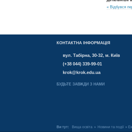
« Відбувся 
КОНТАКТНА ІНФОРМАЦІЯ
вул. Табірна, 30-32, м. Київ
(+38 044) 339-99-01
krok@krok.edu.ua
БУДЬТЕ ЗАВЖДИ З НАМИ
Ви тут:
Вища освіта
»
Новини та події
» Ек