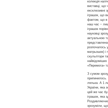
колекція налі
виставці, що 
ексклюзивні з
іграшок, що в
фактом, що в 
наш час − лиш
іграшок порів
науковці зроз
актуальною та
представлена 
розпочалось у
матрьошок) і
скульптори та
найвідоміших 
«Перемога» та
З сумом зрозу
припинилось. 
лялька. А 1 л
України, яка 
цей же час бу
іграшок, яка 
Роздивляючись
зрозуміли, що