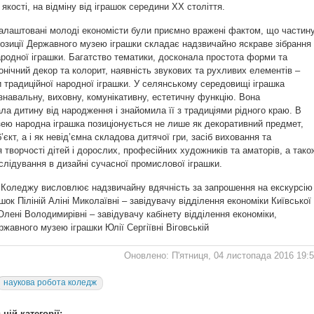
 якості, на відміну від іграшок середини ХХ століття.
налаштовані молоді економісти були приємно вражені фактом, що частин
позиції Державного музею іграшки складає надзвичайно яскраве зібрання
ародної іграшки. Багатство тематики, досконала простота форми та
онічний декор та колорит, наявність звукових та рухливих елементів –
и традиційної народної іграшки. У селянському середовищі іграшка
знавальну, виховну, комунікативну, естетичну функцію. Вона
а дитину від народження і знайомила її з традиціями рідного краю. В
зею народна іграшка позиціонується не лише як декоративний предмет,
єкт, а і як невід’ємна складова дитячої гри, засіб виховання та
творчості дітей і дорослих, професійних художників та аматорів, а тако
слідування в дизайні сучасної промислової іграшки.
я Коледжу висловлює надзвичайну вдячність за запрошення на екскурсію
шок Піліній Аліні Миколаївні – завідувачу відділення економіки Київської
лені Володимирівні – завідувачу кабінету відділення економіки,
жавного музею іграшки Юлії Сергіївні Віговській
Оновлено: П'ятниця, 04 листопада 2016 19:
наукова робота коледж
цій категорії: