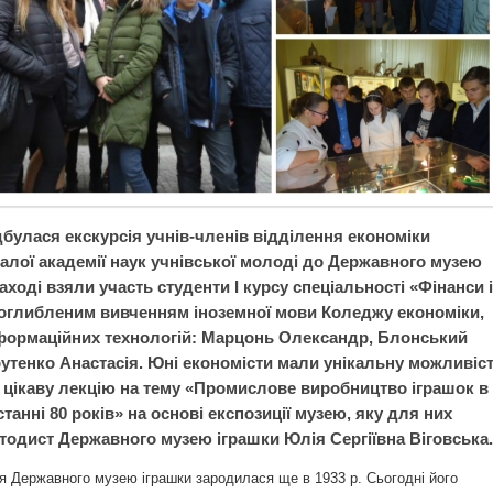
дбулася екскурсія учнів-членів відділення економіки
Малої академії наук учнівської молоді до Державного музею
заході взяли участь студенти І курсу спеціальності «Фінанси і
поглибленим вивченням іноземної мови
Коледжу економіки,
нформаційних технологій
: Марцонь Олександр, Блонський
рутенко Анастасія. Юні економісти мали унікальну можливіс
 цікаву лекцію на тему «Промислове виробництво іграшок в
останні 80 років» на основі експозиції музею, яку для них
тодист Державного музею іграшки Юлія Сергіївна Віговська.
я Державного музею іграшки зародилася ще в 1933 р. Сьогодні його