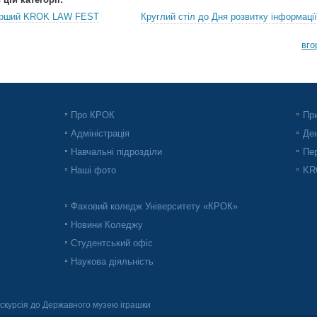
перший KROK LAW FEST
Круглий стіл до Дня розвитку інформації
вго
Про КРОК
При
Адміністрація
Ден
Навчальні підрозділи
Пер
Наші фото
KRO
Фаховий коледж Університету «КРОК»
Новини Коледжу
Студентський офіс
Наукова діяльність
скурсія до Державного музею іграшки