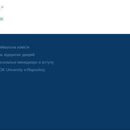
 »
ру
ймальна комісія
ь відкритих дверей
сональні менеджери зі вступу
K University e-Repository