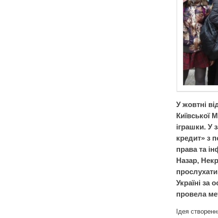
У жовтні ві
Київської 
іграшки. У 
кредит» з 
права та і
Назар, Нек
прослухати
Україні за 
провела ме
Ідея створенн