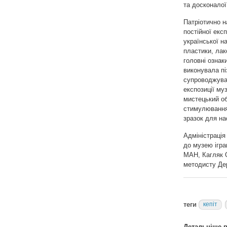
та досконалої
Патріотично 
постійної екс
української н
пластики, лак
головні ознак
виконувала пі
супроводжувал
експозиції му
мистецький об’
стимулювання 
зразок для на
Адміністраці
до музею ігра
МАН, Кагляк О
методисту Дер
теги
кепіт
Детальніше в 