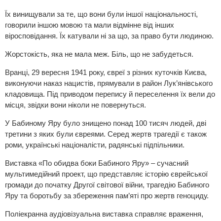
Їх винищували за те, що вони були іншої національності,
говорили іншою мовою та мали відмінне від інших
віросповідання. Їх катували ні за що, за право бути людиною.
Жорстокість, яка не мала меж. Біль, що не забудеться.
Вранці, 29 вересня 1941 року, євреї з різних куточків Києва,
виконуючи наказ нацистів, прямували в район Лук’янівського
кладовища. Під приводом перепису й переселення їх вели до
місця, звідки вони ніколи не повернуться.
У Бабиному Яру було знищено понад 100 тисяч людей, дві
третини з яких були євреями. Серед жертв трагедії є також
роми, українські націоналісти, радянські підпільники.
Виставка «По обидва боки Бабиного Яру» – сучасний
мультимедійний проект, що представляє історію єврейської
громади до початку Другої світової війни, трагедію Бабиного
Яру та боротьбу за збереження пам’яті про жертв геноциду.
Поліекранна аудіовізуальна виставка справляє враження,