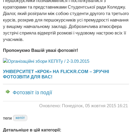
Першокурсники познайомилися і поспілкувалися з
кураторами та представниками Студентської ради Коледжу.
Діалог, який розіграли між собою студенти другого та третього
курсів, розкрив для першокурсників усі премудрості навчання
у вищому навчальному закладі. Доброзичлива атмосфера
зустрічі сприяла відвертій розмові і чудовому настрою всіх її
учасників.
Пропонуємо Вашій увазі фотозвіт!
УНІВЕРСИТЕТ «КРОК» НА FLICKR.COM – ЗРУЧНІ
ФОТОЗВІТИ ДЛЯ ВАС!
Фотозвіт із події
Оновлено: Понеділок, 05 жовтня 2015 16:21
теги
кепіт
Детальніше в цій категорії: