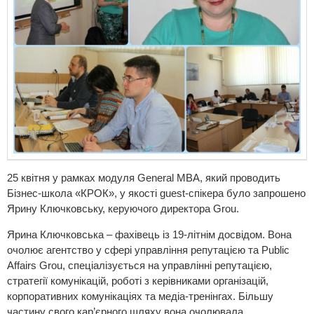
25 квітня у рамках модуля General MBA, який проводить
Бізнес-школа «КРОК», у якості guest-спікера було запрошено
Ярину Ключковську, керуючого директора Grou.
Ярина Ключковська – фахівець із 19-літнім досвідом. Вона
очолює агентство у сфері управління репутацією та Public
Affairs Grou, спеціалізується на управлінні репутацією,
стратегії комунікацій, роботі з керівниками організацій,
корпоративних комунікаціях та медіа-тренінгах. Більшу
частину свого кар’єрного шляху вона очолювала