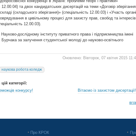
добросовісної конкуренції в Україні: проблеми теорії і практики»
ь 12.00.04) та двох кандидатських дисертацій на теми «Договір зберігання
складі (складського зберігання)» (спеціальність 12.00.03) і «Участь орган
оврядування в цивільному процесі для захисту прав, свобод та інтересів
пеціальність 12.00.03).
Науково-дослідному інституту приватного права і підприємництва імені
. Бурчака за залучення студентської молоді до науково-освітнього
Оновлено: Вівторок, 07 квітня 2015 11:
наукова робота коледж
цій категорії:
еможців конкурсу!
Вітаємо із захистом дисертації!
вго
Про КРОК
При