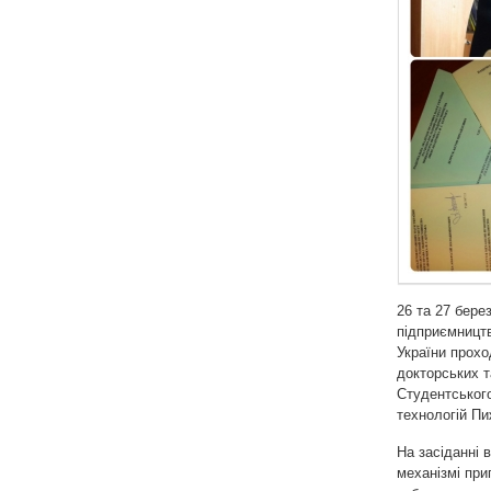
26 та 27 бере
підприємництв
України прохо
докторських т
Студентського
технологій П
На засіданні 
механізмі при