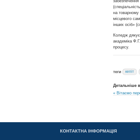
забезпечення 
(спеціальніст
на товарному 
місцевого сам
інших осіб» (с
Коледж дякує 
академіка Ф.Г
процесу.
теги
кепіт
Детальніше в 
« Вітаємо пер
КОНТАКТНА ІНФОРМАЦІЯ