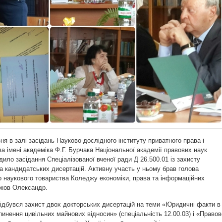
зня в залі засідань Науково-дослідного інституту приватного права і
а імені академіка Ф.Г. Бурчака Національної академії правових наук
дило засідання Спеціалізованої вченої ради Д 26.500.01 із захисту
а кандидатських дисертацій. Активну участь у ньому брав голова
 наукового товариства Коледжу економіки, права та інформаційних
ижов Олександр.
відбувся захист двох докторських дисертацій на теми «Юридичні факти в
пинення цивільних майнових відносин» (спеціальність 12.00.03) і «Правов