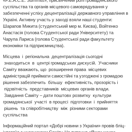
«P.E.A.C.E. Summits», присвячений ролі громадянського
суспільства та органів місцевого самоврядування у
забезпеченні успіху децентралізації державного управління в
Україні. Активну участь у заході взяли наші студенти:
Шарапов Микита (студентський мер м. Києва), Войтенко
Анастасія (голова Студентської ради Університету) та
Чарупа Лариса (голова Студентської ради факультету
економіки та підприємництва).
Місцева і регіональна децентралізація сьогодні
знаходиться в центрі громадських дискусій. Учасники
Саміту вважають, що розширення права місцевих
адміністрацій приймати самостійні та узгоджені з громадою
рішення забезпечить більшу ефективність, прозорість і
підзвітність представників місцевих органів влади.
Завдання Саміту – дати поштовх розвитку культури
громадянської участі в процесі підготовки і прийняття
рішень та співробітництву між різними секторами
суспільства
Інформаційний портал «Добрі новини з України» провів бліц-