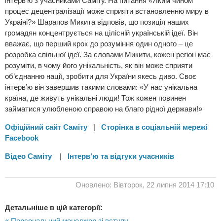
інтерв’ю з учасниками Саміту. На питання «Яким чином
процес децентралiзацiї може сприяти встановленню миру в
Украiнi?» Шарапов Микита відповів, що позиція наших
громадян концентрується на цілісній українській ідеї. Він
вважає, що перший крок до розуміння один одного – це
розробка спільної ідеї. За словами Микити, кожен регіон має
розуміти, в чому його унікальність, як він може сприяти
об’єднанню нації, зробити для України якесь диво. Своє
інтерв’ю він завершив такими словами: «У нас унікальна
країна, де живуть унікальні люди! Тож кожен повинен
займатися улюбленою справою на благо рідної держави!»
Офіційний сайт Cаміту
|
Сторінка в соціальній мережі
Facebook
Відео Саміту
|
Інтерв’ю та відгуки учасників
Оновлено: Вівторок, 22 липня 2014 17:10
Детальніше в цій категорії:
« Персональний менеджер зі вступу