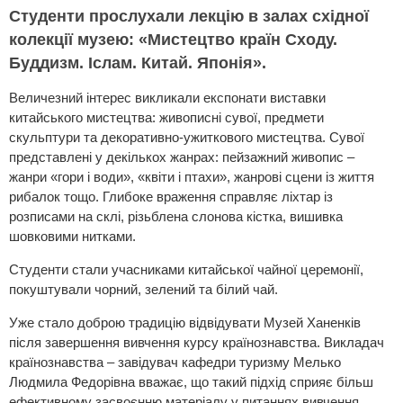
Студенти прослухали лекцію в залах східної
колекції музею: «Мистецтво країн Сходу.
Буддизм. Іслам. Китай. Японія».
Величезний інтерес викликали експонати виставки
китайського мистецтва: живописні сувої, предмети
скульптури та декоративно-ужиткового мистецтва. Сувої
представлені у декількох жанрах: пейзажний живопис –
жанри «гори і води», «квіти і птахи», жанрові сцени із життя
рибалок тощо. Глибоке враження справляє ліхтар із
розписами на склі, різьблена слонова кістка, вишивка
шовковими нитками.
Студенти стали учасниками китайської чайної церемонії,
покуштували чорний, зелений та білий чай.
Уже стало доброю традицію відвідувати Музей Ханенків
після завершення вивчення курсу країнознавства. Викладач
країнознавства – завідувач кафедри туризму Мелько
Людмила Федорівна вважає, що такий підхід сприяє більш
ефективному засвоєнню матеріалу у питаннях вивчення