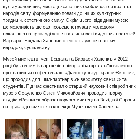
культурологічних, мистецькознавчих особливостей країн та
народів світу, формуванню поваги до інших культурних
традицій, естетичного смаку. Окрім цього, відвідини музею –
це можливість ще раз продемонструвати молодому
поколінню на прикладі життя та діяльності видатних постатей
Варвари і Богдана Ханенків істинне служіння своєму
народові, суспільству.
Музей мистецтв імені Богдана та Варвари Ханенків у 2012
році був одним із партнерів-співорганізаторів країнознавчого
просвітницького фестивалю «Діалог культур: країни Європи»,
що проходив для шкіл-партнерів Університету «КРОК» та
студентів. Під час фестивалю старший науковий співробітник
музею Осауленко Євген Миколайович проводив творчу
студію «Розвиток образотворчого мистецтва Західної Європи
на прикладі пам’яток із колекції Музею імені Ханенків».