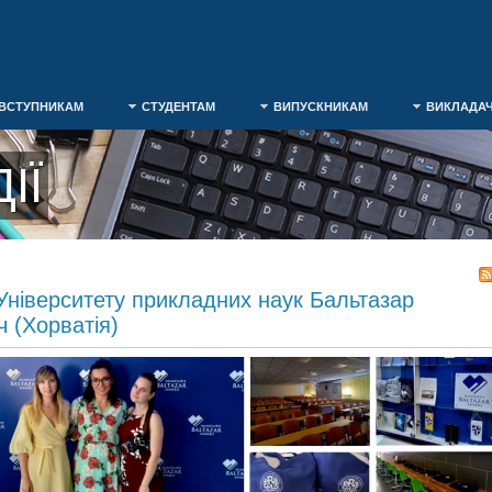
ВСТУПНИКАМ
СТУДЕНТАМ
ВИПУСКНИКАМ
ВИКЛАДА
ІЇ
 Університету прикладних наук Бальтазар
 (Хорватія)