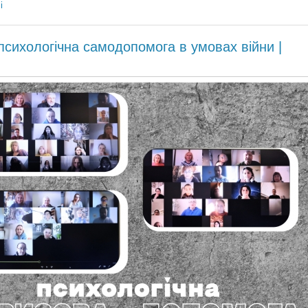
і
психологічна самодопомога в умовах війни |