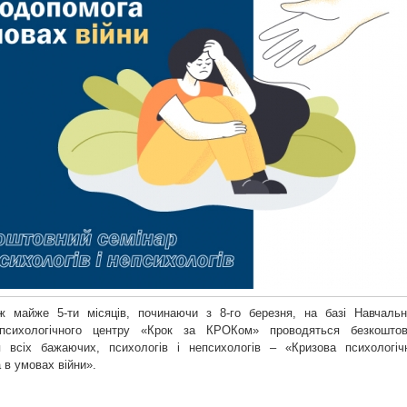
 майже 5-ти місяців, починаючи з 8-го березня, на базі Навчальн
 психологічного центру «Крок за КРОКом» проводяться безкоштов
 всіх бажаючих, психологів і непсихологів – «Кризова психологіч
 в умовах війни».