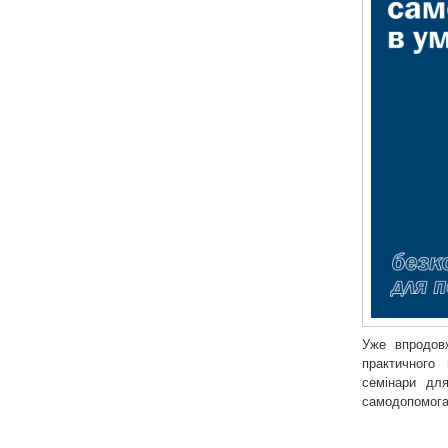
Уже впродовж
практичного
семінари для
самодопомога