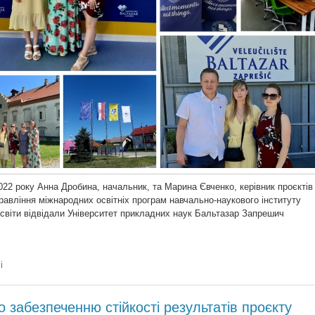
022 року Анна Дробина, начальник, та Марина Євченко, керівник проєктів
равління міжнародних освітніх програм навчально-наукового інституту
світи відвідали Університет прикладних наук Бальтазар Запрешич
і
о забезпеченню стійкості результатів проєкту