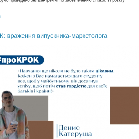
було проведено онлайн-тренінг по забезпеченню стійкості проєкту.
і
: враження випускника-маркетолога