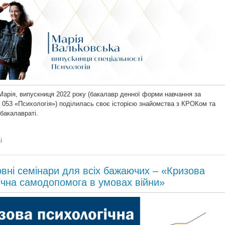
арія, випускниця 2022 року (бакалавр денної форми навчання за
 053 «Психологія») поділилась своє історією знайомства з КРОКом та
бакалавраті.
і
вні семінари для всіх бажаючих – «Кризова
ічна самодопомога в умовах війни»