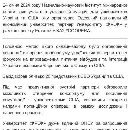
24 січня 2024 року Навчально-науковий інститут міжнародної
освіти взяв участь в установчій зустрічі для університетів
України та США, яку організував Одеський національний
економічний університет, партнер Університету «КРОК» у
рамках проєкту Erasmus+ KA2 #COOPERA.
Головною метою цього онлайн-заходу було обговорення
концепції створення консорціуму українських університетів з
фокусом на впровадження питання відбудови та інтеграції
України в економіки Європейського Союзу та США.
Захід зібрав близько 20 представників ЗВО України та США.
Під час продуктивної зустрічі партнери обговорили
можливість створення консорціуму для посилення
комунікації з університетами США, визначили конкретні
напрями потенційної співпраці в рамках досліджень і
написання проєктів.
Університет «КРОК» дуже вдячний ОНЕУ за запрошення
долучитися до консорціуму та можливість відкривати нові