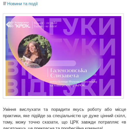
Новини та події
Уміння вислухати та порадити якусь роботу або місце
практики, яке підійде за спеціальністю це дуже цінний скілл,
тому, можу точно сказати, що ЦРК завжди потрапляє «в
десяточку», це прекрасна та професійна команда!