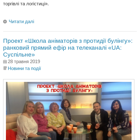
торгівлі та логістиці».
Читати далі
Проект «Школа аніматорів з протидії булінгу»:
ранковий прямий ефір на телеканалі «UA:
Суспільне»
28 травня 2019
Новини та події