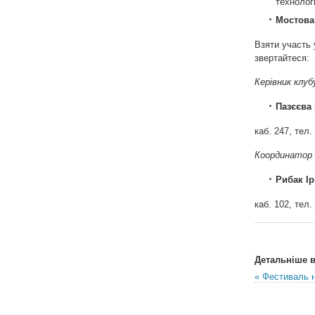
технолог
Мостова
Взяти участь 
звертайтеся:
Керівник клуб
Пазєєва
каб. 247, тел.
Координатор 
Рибак Ір
каб. 102, тел.
Детальніше в 
« Фестиваль 