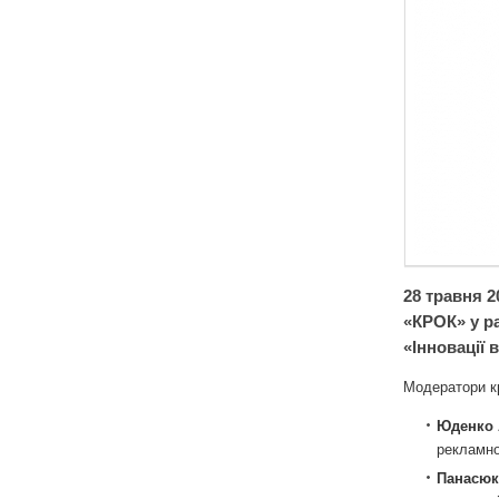
28 травня 2
«КРОК» у р
«Інновації в
Модератори кру
Юденко 
рекламно
Панасюк