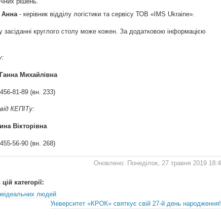
ічних рішень.
 Анна
- керівник відділу логістики та сервісу ТОВ «IMS Ukraine».
у засіданні круглого столу може кожен. За додатковою інформацією
у:
 Ганна Михайлівна
 456-81-89 (вн. 233)
від КЕПІТу:
ина Вікторівна
 455-56-90 (вн. 268)
Оновлено: Понеділок, 27 травня 2019 18:
цій категорії:
неідеальних людей
Університет «КРОК» святкує свій 27-й день народження!