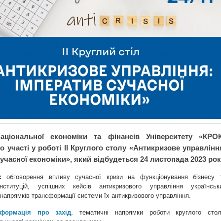
аціональної економіки та фінансів Університету «КРО
 участі у роботі ІІ Круглого столу «Антикризове управлінн
учасної економіки», який відбудеться 24 листопада 2023 рок
:
обговорення впливу сучасної кризи на функціонування бізнесу 
нституцій, успішних кейсів антикризового управління українськ
 напрямків трансформації системи їх антикризового управління.
нформація про захід
, тематичні напрямки роботи круглого стол