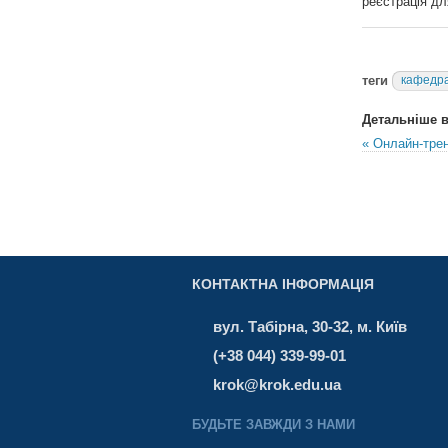
реєстрація дл
теги
кафедра
Детальніше в 
« Онлайн-трен
КОНТАКТНА ІНФОРМАЦІЯ
вул. Табірна, 30-32, м. Київ
(+38 044) 339-99-01
krok@krok.edu.ua
БУДЬТЕ ЗАВЖДИ З НАМИ