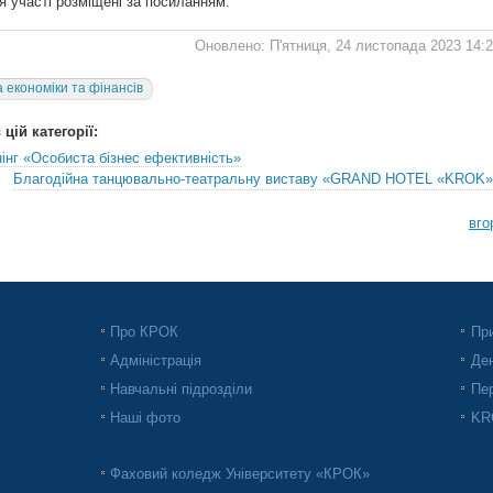
я участі розміщені за посиланням.
Оновлено: П'ятниця, 24 листопада 2023 14:
 економіки та фінансів
цій категорії:
інг «Особиста бізнес ефективність»
Благодійна танцювально-театральну виставу «GRAND HOTEL «KROK»
вго
Про КРОК
При
Адміністрація
Ден
Навчальні підрозділи
Пер
Наші фото
KRO
Фаховий коледж Університету «КРОК»