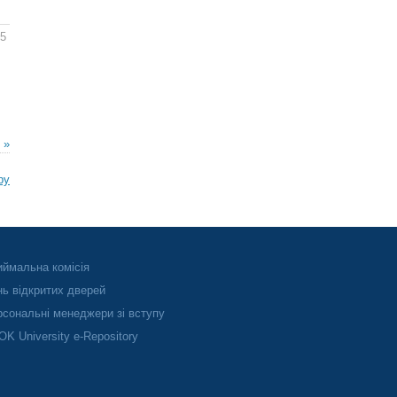
25
 »
ру
ймальна комісія
ь відкритих дверей
сональні менеджери зі вступу
K University e-Repository