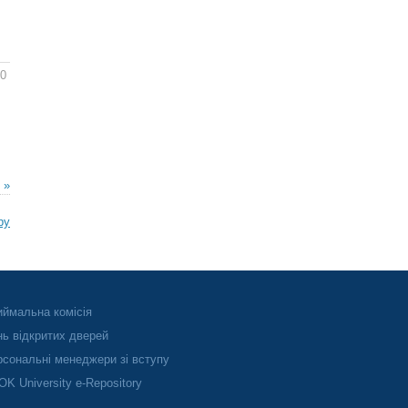
20
 »
ру
ймальна комісія
ь відкритих дверей
сональні менеджери зі вступу
K University e-Repository