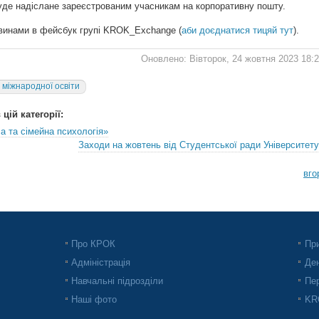
уде надіслане зареєстрованим учасникам на корпоративну пошту.
овинами в фейсбук групі KROK_Exchange (
аби доєднатися тицяй тут
).
Оновлено: Вівторок, 24 жовтня 2023 18:
т міжнародної освіти
цій категорії:
а та сімейна психологія»
Заходи на жовтень від Студентської ради Університету
вго
Про КРОК
При
Адміністрація
Ден
Навчальні підрозділи
Пер
Наші фото
KRO