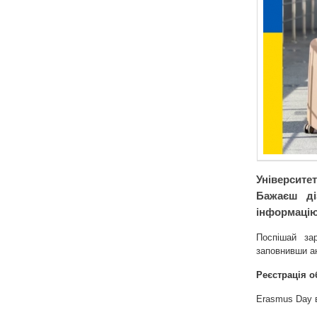
Університе
Бажаєш ді
інформацію
Поспішай за
заповнивши ан
Реєстрація о
Erasmus Day 