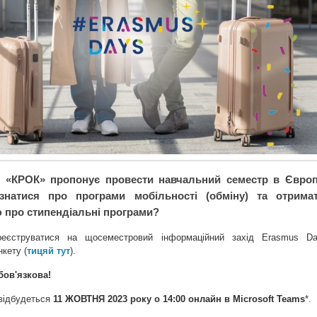
т «КРОК» пропонує провести навчальний семестр в Європ
знатися про програми мобільності (обміну) та отрима
 про стипендіальні програми?
реєструватися на щосеместровий інформаційний захід Erasmus Da
кету (
тицяй тут
).
бов'язкова!
відбудеться
11 ЖОВТНЯ 2023 року о 14:00 онлайн в Microsoft Teams
*.