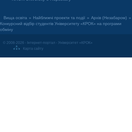
Вища освіта
»
Найближчі проекти та події
»
Архів (Незабаром)
»
Конкурсний відбір студентів Університету «КРОК» на програми
обміну
© 2008-2026 - Інтернет-портал - Університет «КРОК»
Карта сайту