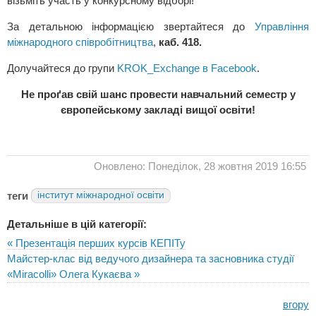
візьміть участь у конкурсному відборі!
За детальною інформацією звертайтеся до
Управління
міжнародного співробітництва
,
каб. 418.
Долучайтеся до групи
KROK_Exchange в Facebook
.
Не проґав свій шанс провести навчальний семестр у
європейському закладі вищої освіти!
Оновлено: Понеділок, 28 жовтня 2019 16:55
теги
інститут міжнародної освіти
Детальніше в цій категорії:
« Презентація перших курсів КЕПІТу
Майстер-клас від ведучого дизайнера та засновника студії
«Miracolli» Олега Кукаєва »
вгору