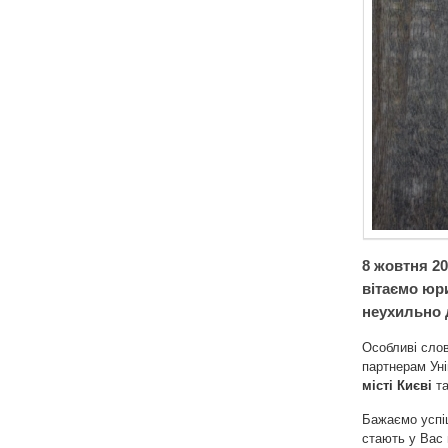
8 жовтня 2
вітаємо юри
неухильно 
Особливі слов
партнерам Ун
місті Києві
т
Бажаємо успіш
стають у Вас 