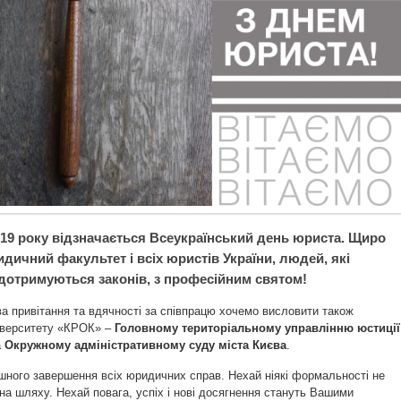
019 року відзначається Всеукраїнський день юриста. Щиро
дичний факультет і всіх юристів України, людей, які
дотримуються законів, з професійним святом!
а привітання та вдячності за співпрацю хочемо висловити також
іверситету «КРОК» –
Головному територіальному управлінню юстиції
а
Окружному адміністративному суду міста Києва
.
ного завершення всіх юридичних справ. Нехай ніякі формальності не
на шляху. Нехай повага, успіх і нові досягнення стануть Вашими