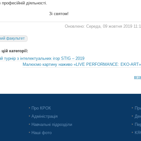
 професійній діяльності.
Зі святом!
Оновлено: Середа, 09 жовтня 2019 11:
ий факультет
цій категорії:
й турнір з інтелектуальних ігор STIG – 2019
Малюємо картину наживо «LIVE PERFORMANCE: EKO-ART»
вго
Про КРОК
При
Адміністрація
Ден
Навчальні підрозділи
Пер
Наші фото
KRO