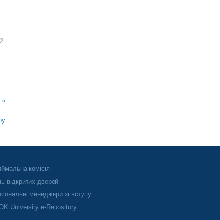
12
 »
ру
ймальна комісія
ь відкритих дверей
сональні менеджери зі вступу
K University e-Repository