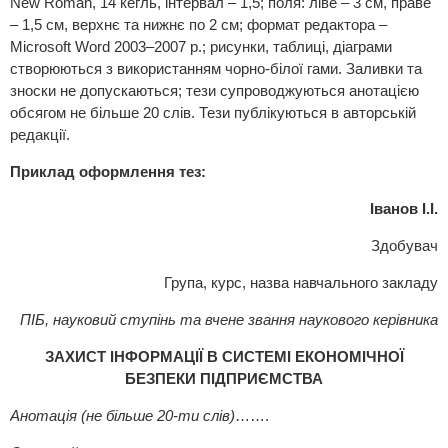
New Roman, 14 кегль, інтервал – 1,5; поля: ліве – 3 см, праве
– 1,5 см, верхнє та нижнє по 2 см; формат редактора –
Microsoft Word 2003–2007 р.; рисунки, таблиці, діаграми
створюються з використанням чорно-білої гами. Заливки та
зноски не допускаються; тези супроводжуються анотацією
обсягом не більше 20 слів. Тези публікуються в авторській
редакції.
Приклад оформлення тез:
Іванов І.І.
Здобувач
Група, курс, назва навчального закладу
ПІБ, науковий ступінь та вчене звання наукового керівника
ЗАХИСТ ІНФОРМАЦІЇ В СИСТЕМІ ЕКОНОМІЧНОЇ
БЕЗПЕКИ ПІДПРИЄМСТВА
Анотація (не більше 20-ти слів)
…….