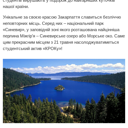
студентів вирушають у подорож до найгарніших куточків
нашої країни.
Унікальне за своєю красою Закарпаття славиться безліччю
неповторних місць. Серед них – національний парк
«Синевир», у заповідній зоні якого розташована найцінніша
перлина Міжгір’я – Синевирське озеро або Морське око. Саме
цим прекрасним місцем з 21 травня насолоджуватиметься
студентський актив «КРОКу»!