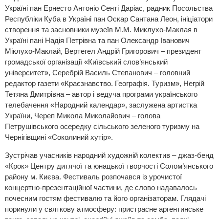
Україні пан Ернесто Антоніо Сенті Даріас, радник Посольства
Республіки Куба в Україні пан Оскар Сантана Леон, ініціатори
створення та засновники музеїв М.М. Миклухо-Маклая в
Україні пані Надія Петрівна та пан Олександр Іванович
Міклухо-Маклай, Вертегел Андрій Григорович – президент
громадської організації «Київський слов’янський
університет», Серебрій Василь Степанович – головний
редактор газети «Краєзнавство. Географія. Туризм», Негрій
Тетяна Дмитрівна – автор і ведуча програми українського
телебачення «Народний календар», заслужена артистка
України, Череп Микола Миколайович – голова
Петрушівського осередку сільського зеленого туризму на
Чернігівщині «Соколиний хутір».
Зустрічав учасників народний художній колектив – джаз-бенд
«Крок» Центру дитячої та юнацької творчості Солом’янського
району м. Києва. Фестиваль розпочався із урочистої
концертно-презентаційної частини, де слово надавалось
почесним гостям фестивалю та його організаторам. Глядачі
поринули у святкову атмосферу: пристрасне аргентинське