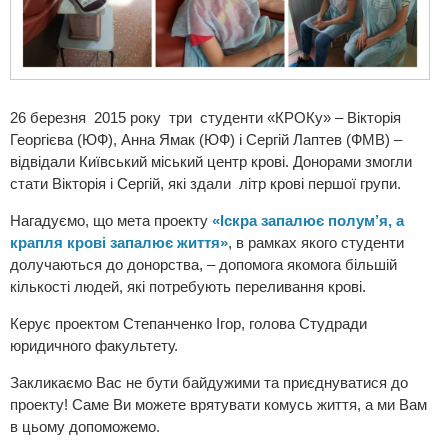
26 березня 2015 року три студенти «КРОКу» – Вікторія
Георгієва (ЮФ), Анна Ямак (ЮФ) і Сергій Лаптев (ФМВ) –
відвідали Київський міський центр крові. Донорами змогли
стати Вікторія і Сергій, які здали літр крові першої групи.
Нагадуємо, що мета проекту
«Іскра запалює полум’я, а
крапля крові запалює життя»
, в рамках якого студенти
долучаються до донорства, – допомога якомога більшій
кількості людей, які потребують переливання крові.
Керує проектом Степанченко Ігор, голова Студради
юридичного факультету.
Закликаємо Вас не бути байдужими та приєднуватися до
проекту! Саме Ви можете врятувати комусь життя, а ми Вам
в цьому допоможемо.