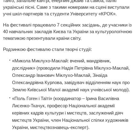
танго, запальне кантрі, енергійні джайв та самба, палкі
українські пісні. Саме з такими номерами на сцені виступали
учні шкіл-партнерів та студенти Університету «КРОК».
На фестивалі працювало 7 секційних засідань, де учасники із
40 навчальних закладів Києва та України за культурологічною
тематикою презентували країни світу.
Родзинкою фестивалю стали творчі студії:
«Микола Миклухо-Маклай: вчений, мандрівник,
дослідник» (проводили Надія Петрівна Міклухо-Маклай,
Олександр Іванович Міклухо-Маклай, Зінаїда
Олександрівна Курлова, завідувач відділенням наук про
Землю Київської Малої академії наук учнівської молоді).
«Поль Гоген і Таїті» (координатор – Ірина Василівна
Лисенко-Ткачук, професор Національної академії
керівних кадрів культури і мистецтв, заслужений діяч
мистецтв України, член Національної спілки художників
України, мистецтвознавець-експерт).