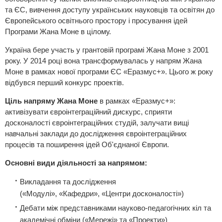
та ЄС, вивчення доступу українських науковців та освітян до
Європейського освітнього простору і просування ідей
Програми Жана Моне в цілому.
Україна бере участь у грантовій програмі Жана Моне з 2001
року. У 2014 році вона трансформувалась у напрям Жана
Моне в рамках нової програми ЄС «Еразмус+». Цього ж року
відбувся перший конкурс проектів.
Ціль напряму Жана Моне
в рамках «Еразмус+»:
активізувати євроінтеграційний дискурс, сприяти
досконалості євроінтеграційних студій, залучати вищі
навчальні заклади до дослідження євроінтеграційних
процесів та поширення ідей Об'єднаної Європи.
Основні види діяльності за напрямом:
Викладання та дослідження
(«Модулі», «Кафедри», «Центри досконалості»)
Дебати між представниками науково-педагогічних кіл та
академічні обміни («Мережі» та «Проекти»)