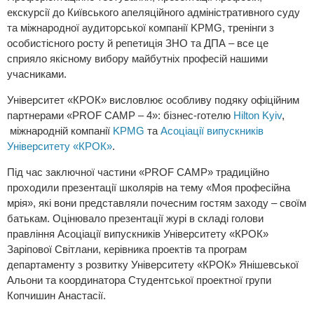
екскурсії до Київського апеляційного адміністративного суду
та міжнародної аудиторської компанії KPMG, тренінги з
особистісного росту й репетиція ЗНО та ДПА – все це
сприяло якісному вибору майбутніх професій нашими
учасниками.
Університет «КРОК» висловлює особливу подяку офіційним
партнерами «PROF CAMP – 4»: бізнес-готелю
Hilton Kyiv
,
міжнародній компанії
KPMG
та
Асоціації випускників
Університету «КРОК»
.
Під час заключної частини «PROF CAMP» традиційно
проходили презентації школярів на тему «Моя професійна
мрія», які вони представляли почесним гостям заходу – своїм
батькам. Оцінювало презентації журі в складі голови
правління Асоціації випускників Університету «КРОК»
Заріпової Світлани, керівника проектів та програм
департаменту з розвитку Університету «КРОК» Янішевської
Альони та координатора Студентської проектної групи
Копчишин Анастасії.