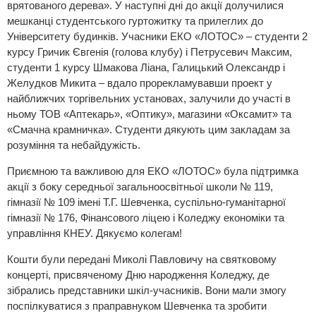
врятованого дерева». У наступні дні до акції долучилися
мешканці студентського гуртожитку та прилеглих до
Університету будинків. Учасники ЕКО «ЛОТОС» – студенти 2
курсу Гричик Євгенія (голова клубу) і Петрусевич Максим,
студенти 1 курсу Шмакова Ліана, Галицький Олександр і
Желудков Микита – вдало прорекламувавши проект у
найближчих торгівельних установах, залучили до участі в
ньому ТОВ «Аптекарь», «Оптику», магазини «Оксамит» та
«Смачна крамничка». Студенти дякують цим закладам за
розуміння та небайдужість.
Приємною та важливою для ЕКО «ЛОТОС» була підтримка
акції з боку середньої загальноосвітньої школи № 119,
гімназії № 109 імені Т.Г. Шевченка, суспільно-гуманітарної
гімназії № 176, Фінансового ліцею і Коледжу економіки та
управління КНЕУ. Дякуємо колегам!
Кошти були передані Миколі Павловичу на святковому
концерті, присвяченому Дню народження Коледжу, де
зібрались представники шкіл-учасників. Вони мали змогу
поспілкуватися з праправнуком Шевченка та зробити