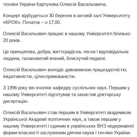
техніки України Картунова Олексія Васильовича.
Концерт відбудеться 30 березня в актовій залі Університету
«КРОК». Початок – о 17.00.
Олексій Васильович працює в нашому Університеті близько
20 років.
Це принципова, добра, життєрадісна, чесна і відповідальна
людина, талановитий вчений, блискучий педагог.
Олексій Васильович володіє дивовижною працездатністю,
ініціативністю, цілеспрямованістю.
З 1996 року він очолює кафедру суспільних наук. Першим у
нашому Університеті підготував та захистив докторську
дисертацію.
Олексій Васильович став першим в Університеті академіком
Української Академії політичних наук, а також першим у
нашому Університеті і єдиним в українських ВНЗ недержавної
форми власності заслуженим діячем науки і техніки України.