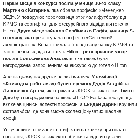
Перше місце в конкурсі посіла учениця 10-го класу
Мартинюк Катерина
, яка обрала професію «Менеджер
ЗЕД». У подарунок переможниця отримала футболку від
KPMG та сертифікат для екскурсійного відвідання готелю
Hilton.
Друге місце зайняла Сербіненко Софія, учениця 9-
го класу
, яка презентувала професію «Системний
адміністратор». Вона отримала брендовану чашку KPMG та
запрошення відвідати готель Hilton.
Третє призове місце
посіла Волоснікова Анастасія
, яка також була
нагороджена запрошенням на екскурсію до готелю Hilton.
Але на цьому подарунки не закінчилися.
У номінації
«Командна робота» здобули перемогу Дудік Андрій та
Липовенко Артем
, які отримали «КРОКівські» кепки.
Тімоті
Діке
був нагороджений чашкою «ПРОФ Fest» за виступ, що
включав ціннісні аспекти професій, а
Скидан Дарині
вручили
фотоальбом, де вона зможе «колекціонувати» щасливі
емоції.
Усі учасники отримали сертифікати на знижку при оплаті
навчання, «КРОКівські» екоторбинки та відсвяткували