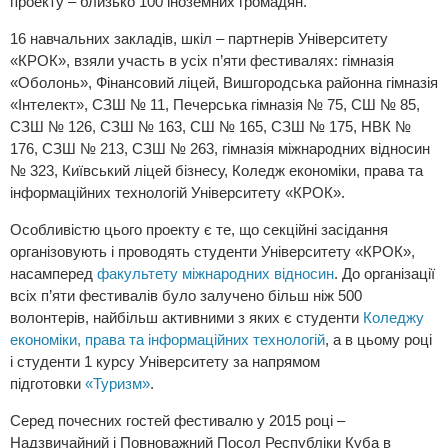
проекту – близько 100 іноземних громадян.
16 навчальних закладів, шкіл – партнерів Університету
«КРОК», взяли участь в усіх п’яти фестивалях: гімназія
«Оболонь», Фінансовий ліцей, Вишгородська районна гімназія
«Інтелект», СЗШ № 11, Печерська гімназія № 75, СШ № 85,
СЗШ № 126, СЗШ № 163, СШ № 165, СЗШ № 175, НВК №
176, СЗШ № 213, СЗШ № 263, гімназія міжнародних відносин
№ 323, Київський ліцей бізнесу, Коледж економіки, права та
інформаційних технологій Університету «КРОК».
Особливістю цього проекту є те, що секційні засідання
організовують і проводять студенти Університету «КРОК»,
насамперед
факультету міжнародних відносин
. До організації
всіх п’яти фестивалів було залучено більш ніж 500
волонтерів, найбільш активними з яких є студенти
Коледжу
економіки, права та інформаційних технологій
, а в цьому році
і студенти 1 курсу Університету за напрямом
підготовки
«Туризм»
.
Серед почесних гостей фестивалю у 2015 році –
Надзвичайний і Повноважний Посол Республіки Куба в