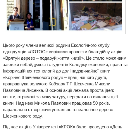
Цього року члени великої родини Екологічного клубу
однодумців «ЛОТОС» вирішили провести благодійну акцію
«Врятуй дерево – подаруй життя книзі!». Це стало можливим
завдяки небайдужості студентів Коледжу економіки, права та
інформаційних технологій до долі надзвичайної книги
«Коріння Шевченкового роду» – праці нашого друга,
праправнука великого Кобзаря Т.Г. Шевченка Миколи
Павловича Лисенка. В основі акції лежала проста ідея:
кошти, отримані за макулатуру, передати на видання цієї
книги. Над нею Микола Павлович працював 50 років,
паралельно створюючи унікальне генеалогічне дерево
Шевченкового роду.
Під час акції в Університеті «КРОК» було проведено «День