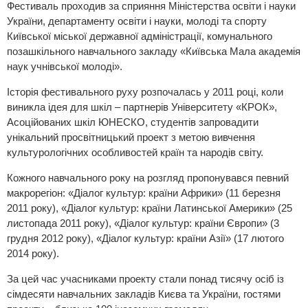
Фестиваль проходив за сприяння Міністерства освіти і науки
України, департаменту освіти і науки, молоді та спорту
Київської міської державної адміністрації, комунального
позашкільного навчального закладу «Київська Мала академія
наук учнівської молоді».
Історія фестивального руху розпочалась у 2011 році, коли
виникла ідея для шкіл – партнерів Університету «КРОК»,
Асоційованих шкіл ЮНЕСКО, студентів запровадити
унікальний просвітницький проект з метою вивчення
культурологічних особливостей країн та народів світу.
Кожного навчального року на розгляд пропонувався певний
макрорегіон: «Діалог культур: країни Африки» (11 березня
2011 року), «Діалог культур: країни Латинської Америки» (25
листопада 2011 року), «Діалог культур: країни Європи» (3
грудня 2012 року), «Діалог культур: країни Азії» (17 лютого
2014 року).
За цей час учасниками проекту стали понад тисячу осіб із
сімдесяти навчальних закладів Києва та України, гостями