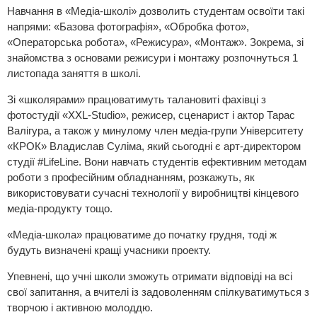
Навчання в «Медіа-школі» дозволить студентам освоїти такі
напрями: «Базова фотографія», «Обробка фото»,
«Операторська робота», «Режисура», «Монтаж». Зокрема, зі
знайомства з основами режисури і монтажу розпочнуться 1
листопада заняття в школі.
Зі «школярами» працюватимуть талановиті фахівці з
фотостудії «XXL-Studio», режисер, сценарист і актор Тарас
Валігура, а також у минулому член медіа-групи Університету
«КРОК» Владислав Суліма, який сьогодні є арт-директором
студії #LifeLine. Вони навчать студентів ефективним методам
роботи з професійним обладнанням, розкажуть, як
використовувати сучасні технології у виробництві кінцевого
медіа-продукту тощо.
«Медіа-школа» працюватиме до початку грудня, тоді ж
будуть визначені кращі учасники проекту.
Упевнені, що учні школи зможуть отримати відповіді на всі
свої запитання, а вчителі із задоволенням спілкуватимуться з
творчою і активною молоддю.