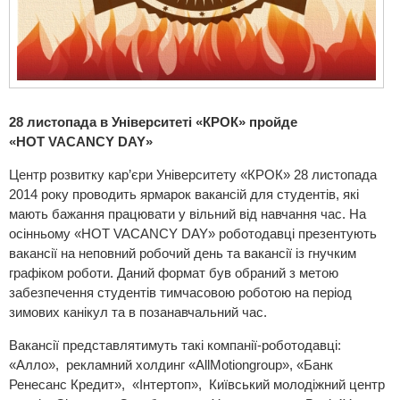
28 листопада в Університеті «КРОК» пройде
«
HOT
VACANCY
DAY»
Центр розвитку кар’єри Університету «КРОК» 28 листопада
2014 року проводить ярмарок вакансій для студентів, які
мають бажання працювати у вільний від навчання час. На
осінньому «HOT VACANCY DAY» роботодавці презентують
вакансії на неповний робочий день та вакансії із гнучким
графіком роботи. Даний формат був обраний з метою
забезпечення студентів тимчасовою роботою на період
зимових канікул та в позанавчальний час.
Вакансії представлятимуть такі компанії-роботодавці:
«Алло», рекламний холдинг «AllMotiongroup», «Банк
Ренесанс Кредит», «Інтертоп», Київський молодіжний центр