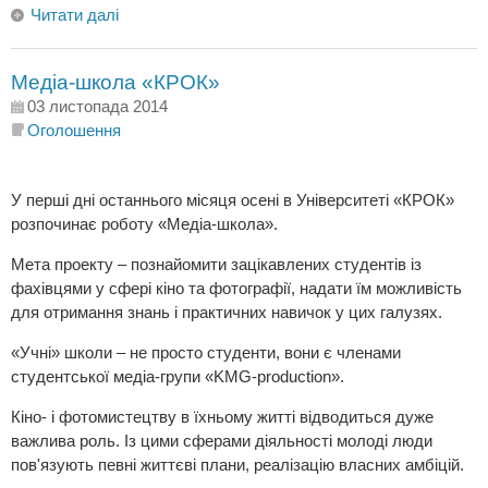
Читати далі
Медіа-школа «КРОК»
03 листопада 2014
Оголошення
У перші дні останнього місяця осені в Університеті «КРОК»
розпочинає роботу «Медіа-школа».
Мета проекту – познайомити зацікавлених студентів із
фахівцями у сфері кіно та фотографії, надати їм можливість
для отримання знань і практичних навичок у цих галузях.
«Учні» школи – не просто студенти, вони є членами
студентської медіа-групи «KMG-production».
Кіно- і фотомистецтву в їхньому житті відводиться дуже
важлива роль. Із цими сферами діяльності молоді люди
пов'язують певні життєві плани, реалізацію власних амбіцій.