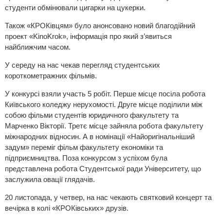
студенти обмінювали цигарки на цукерки.
Також «КРОКівцям» було анонсовано новий благодійний
проект «KinoKrok», інформація про який з’явиться
найближчим часом.
У середу на нас чекав перегляд студентських
короткометражних фільмів.
У конкурсі взяли участь 5 робіт. Перше місце посіла робота
Київського коледжу нерухомості. Друге місце поділили між
собою фільми студентів юридичного факультету та
Марченко Вікторії. Третє місце зайняла робота факультету
міжнародних відносин. А в номінації «Найоригінальніший
задум» переміг фільм факультету економіки та
підприємництва. Поза конкурсом з успіхом була
представлена робота Студентської ради Університету, що
заслужила овації глядачів.
20 листопада, у четвер, на нас чекають святковий концерт та
вечірка в колі «КРОКівських» друзів.