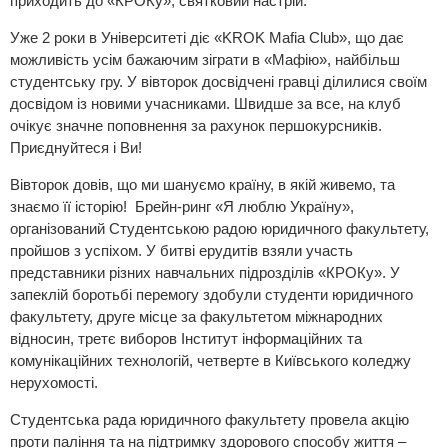
приходить до «КРОКу», святковий настрій.
Уже 2 роки в Університеті діє «KROK Mafia Club», що дає
можливість усім бажаючим зіграти в «Мафію», найбільш
студентську гру. У вівторок досвідчені гравці ділилися своїм
досвідом із новими учасниками. Швидше за все, на клуб
очікує значне поповнення за рахунок першокурсників.
Приєднуйтеся і Ви!
Вівторок довів, що ми шануємо країну, в якій живемо, та
знаємо її історію! Брейн-ринг «Я люблю Україну»,
організований Студентською радою юридичного факультету,
пройшов з успіхом. У битві ерудитів взяли участь
представники різних навчальних підрозділів «КРОКу». У
запеклій боротьбі перемогу здобули студенти юридичного
факультету, друге місце за факультетом міжнародних
відносин, третє виборов Інститут інформаційних та
комунікаційних технологій, четверте в Київського коледжу
нерухомості.
Студентська рада юридичного факультету провела акцію
проти паління та на підтримку здорового способу життя –