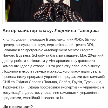
Автор майстер-класу: Людмила Ганецька
К. ф. н., доцент, викладач Бізнес-школи «КРОК», бізнес-
тренер, консультант, коуч, сертифікований тренер DDI,
навчалася за програмою «Management Mentor Program
Harvard Business School» та багатьма іншими. Має 20-річний
досвід роботи керівником у міжнародних та українських
компаніях і досвід створення та розвитку власного бізнесу.
Людмила в якості тренера міжнародного класу підготувала і
провела низку програм з управління продажами для компаній
СНД та Східної Європи (Польща, Сербія, Грузія, Туреччина,
Туркменістан). Сфера професійної експертизи – управлінські
комунікації, лідерство, управління командами, управління
продажами, емоційний інтелект та інші.
Що в результаті?