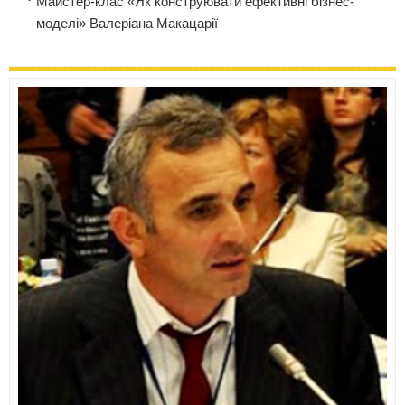
Майстер-клас «Як конструювати ефективні бізнес-
моделі» Валеріана Макацарії