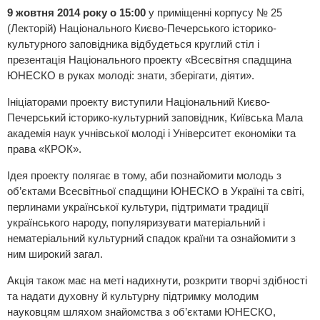
9 жовтня 2014 року о 15:00
у приміщенні корпусу № 25
(Лекторій) Національного Києво-Печерського історико-
культурного заповідника відбудеться круглий стіл і
презентація Національного проекту «Всесвітня спадщина
ЮНЕСКО в руках молоді: знати, зберігати, діяти».
Ініціаторами проекту виступили Національний Києво-
Печерський історико-культурний заповідник, Київська Мала
академія наук учнівської молоді і Університет економіки та
права «КРОК».
Ідея проекту полягає в тому, аби познайомити молодь з
об’єктами Всесвітньої спадщини ЮНЕСКО в Україні та світі,
перлинами української культури, підтримати традиції
українського народу, популяризувати матеріальний і
нематеріальний культурний спадок країни та ознайомити з
ним широкий загал.
Акція також має на меті надихнути, розкрити творчі здібності
та надати духовну й культурну підтримку молодим
науковцям шляхом знайомства з об’єктами ЮНЕСКО,