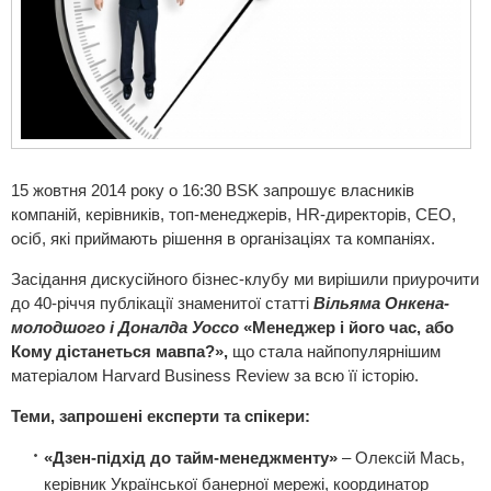
15 жовтня 2014 року о 16:30 BSK запрошує власників
компаній, керівників, топ-менеджерів, HR-директорів, СЕО,
осіб, які приймають рішення в організаціях та компаніях.
Засідання дискусійного бізнес-клубу ми вирішили приурочити
до 40-річчя публікації знаменитої статті
Вільяма Онкена-
молодшого і Доналда Уоссо
«Менеджер і його час, або
Кому дістанеться мавпа?»,
що стала найпопулярнішим
матеріалом Harvard Business Review за всю її історію.
Теми, запрошені експерти та спікери:
«Дзен-підхід до тайм-менеджменту»
– Олексій Мась,
керівник Української банерної мережі, координатор