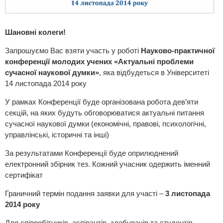
Шановні колеги!
Запрошуємо Вас взяти участь у роботі
Науково-практичної
конференції молодих учених «Актуальні
проб
леми
сучасної наукової думки»
, яка відбудеться в Університеті
14 листопада 2014 року
У рамках Конференції буде організована робота дев’яти
секцій, на яких будуть обговорюватися актуальні питання
сучасної наукової думки (економічні, правові, психологічні,
управлінські, історичні та інші)
За результатами Конференції буде оприлюднений
електронний збірник тез. Кожний учасник одержить іменний
сертифікат
Граничний термін подання заявки для участі –
3 листопада
2014 року
Для співробітників, аспірантів, здобувачів та студентів