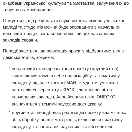
скарбами української культури та мистецтва, залучення їх до
творчого самовираження.
Очікується, що результати наукових досліджень учнівської
молоді та студентів можна буде впровадити в навчально-
виховний процес загальноосвітніх і вищих навчальних
закладів України.
Передбачається, що реалізація проекту відбуватиметься в
декілька етапів, зокрема:
початковий етап (презентація проекту і круглий стіл)
також включатиме в себе організаційну та тематичну
складову, під час якої учні МАН, студенти, учні шкіл –
партнерів Університету «КРОК», загальноосвітніх
навчальних закладів, Асоційованих шкіл ЮНЕСКО
визначаться з темами наукових досліджень;
другий етап передбачає реалізацію проекту «на місцях»:
збір, обробку, аналіз матеріалів, включаючи практичну
складову, та написання наукових статей (жовтень –