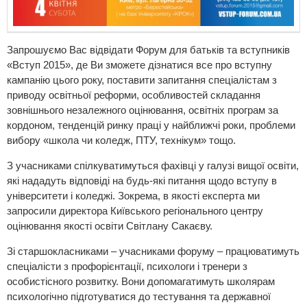
Запрошуємо Вас відвідати Форум для батьків та вступників
«Вступ 2015», де Ви зможете дізнатися все про вступну
кампанію цього року, поставити запитання спеціалістам з
приводу освітньої реформи, особливостей складання
зовнішнього незалежного оцінювання, освітніх програм за
кордоном, тенденцій ринку праці у найближчі роки, проблеми
вибору «школа чи коледж, ПТУ, технікум» тощо.
З учасниками спілкуватимуться фахівці у галузі вищої освіти,
які нададуть відповіді на будь-які питання щодо вступу в
університети і коледжі. Зокрема, в якості експерта ми
запросили директора Київського регіонального центру
оцінювання якості освіти Світлану Сакаєву.
Зі старшокласниками – учасниками форуму – працюватимуть
спеціалісти з профорієнтації, психологи і тренери з
особистісного розвитку. Вони допомагатимуть школярам
психологічно підготуватися до тестування та державної