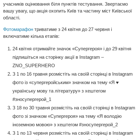
учасників оцінювання біля пунктів тестування. Звертаємо
вашу увагу, що акція охопить Київ та частину міст Київської
області.
Фотомарафон
триватиме з 24 квітня до 27 червня і
включатиме кілька етапів:
24 квітня отримайте значок «Супергероя» і до 29 квітня
підпишіться на сторінку акції в Instagram –
ZNO_SUPERHERO
З 1 по 16 травня розмістіть на своїй сторінці в Instagram
фото із «супергеройським» значком на тему «Я ♥
українську мову та літературу» з хештегом
#зносупергерой_1
З 18 по 30 травня розмістіть на своїй сторінці в Instagram
фото зі значком «Супергероя» на тему «Я володію
іноземною мовою» з хештегом #зносупергерой_2
З 1 по 13 червня розмістіть на своїй сторінці в Instagram