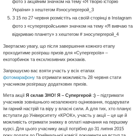
фото з акційним значком на тему «Я творю історію
України» з хештегом #зносупергерой_3
З 15 по 27 червня розмістіть на своїй сторінці в Instagram
фото з «супергеройським» значком на тему «Я вивчаю та
відкриваю планету» з хештегом # зносупергерой_4
Звертаємо увагу, що після завершення кожного етапу
проходитиме розіграш призів для «Супергероїв» –
екоторбинок та ексклюзивних рюкзаків.
Запрошуємо вас взяти участь у всіх етапах
фотомарафону
та отримати можливість 28 червня стати
учасником розіграшу додаткових призів.
Мета акції
Я склав ЗНО! Я – Супергерой :)
– підтримати
учасників зовнішнього незалежного оцінювання, подарувати
їм гарний настрій та віру у власні сили. А для тих, хто планує
вступати до Університету «КРОК», участь у акції – це ще й
можливість отримати знижку в оплаті навчання на першому
курсі. Для цього учаснику акції потрібно до 31 липня 2015
року подати до Приймальної комісії документи на вступ та