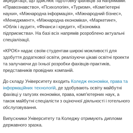
акредитації, що здійснює підготовку фахівців за напрямами:
«Правознавство», «Психологія», «Туризм», «Комп’ютерні
науки», «Міжнародна інформація», «Міжнародний бізнес»,
«Менеджмент», «Міжнародна економіка», «Маркетинг»,
«Облік і аудит», «Фінанси і кредит», «Економіка
підприємства». На базі всіх напрямів розроблено актуальні
спеціалізації.
«КРОК» надає своїм студентам широкі можливості для
здобуття додаткової освіти, реалізуючи цікаві освітні проекти
та залучаючи до їхньої розробки фахівців-практиків,
представників провідних компаній.
До складу Університету входить
Коледж економіки, права та
інформаційних технологій
, де здобувають освіту майбутні
фахівці у галузях економіки, права, комп’ютерних наук, а
також майбутні спеціалісти з оціночної діяльності і готельного
обслуговування.
Випускники Університету та Коледжу отримують дипломи
державного зразка.