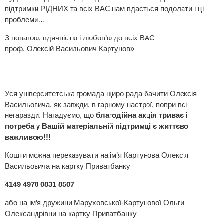
підтримки РІДНИХ та всіх ВАС нам вдасться подолати і ці
проблеми…
З повагою, вдячністю і любов’ю до всіх ВАС
проф. Олексій Васильович Картунов»
Уся університетська громада щиро рада бачити Олексія
Васильовича, як завжди, в гарному настрої, попри всі
негаразди. Нагадуємо, що
благодійна акція триває і
потреба у Вашій матеріальній підтримці є життєво
важливою!!!
Кошти можна переказувати на ім’я Картунова Олексія
Васильовича на картку Приватбанку
4149 4978 0831 8507
або на ім’я дружини Маруховської-Картунової Ольги
Олександрівни на картку Приватбанку