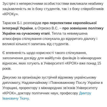
Зустрічі з непересічними особистостями викликали неабияку
зацікавленість як із боку студентів, так і з боку співробітників
«КРОКу».
Тарасюк Б.І. розповідав
про перспективи європейської
інтеграції України
, а Огризко В.С. –
про зовнішню політику
України на сучасному етапі
. Тепла та невимушена
атмосфера спілкування спонукала до відкритого діалогу і
великої кількості запитань від студентів.
Є впевненість щодо корисності такого спілкування,
запозичення досвіду для майбутніх
фахівців із міжнародних
відносин
, яких готують в Університеті «КРОК» вже понад 15
років.
Дякуємо за організацію зустрічей відомому українському
дипломату, Надзвичайному і Повноважному Послу України в
Угорщині, проректору з міжнародних зв’язків Університету
«КРОК», доктору політичних наук, професору
Дмитру
Івановичу Ткачу
.