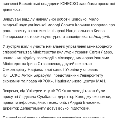
вивченні Всесвітньої спадщини ЮНЕСКО засобами проектної
діяльності.
Завідувач відділу навчальної роботи Київської Малої
академії наук учнівської молоді Лариса Карчина говорила про
роль проекту в контексті співпраці Національного Києво-
Печерського історико-культурного заповідника та Академії.
У зустрічі взяли участь начальник управління міжнародного
співробітництва Міністерства культури України Євген Лавро,
начальник відділу взаємодії з міжнародними організаціями
Міністерства Ірина Страшненко, другий секретар
Секретаріату Національної комісії України у справах
ЮНЕСКО Антон Барабуля, представники Університету
економіки та права «КРОК», Національного центру МАН.
Зокрема, від Університету «КРОК» на заході також були
присутні Людмила Сумбаєва, директор Коледжу економіки,
права та інформаційних технологій, і Андрій Власенко,
директор департаменту довузівської підготовки.
Почесні гості заходу відзначили важливість проведення