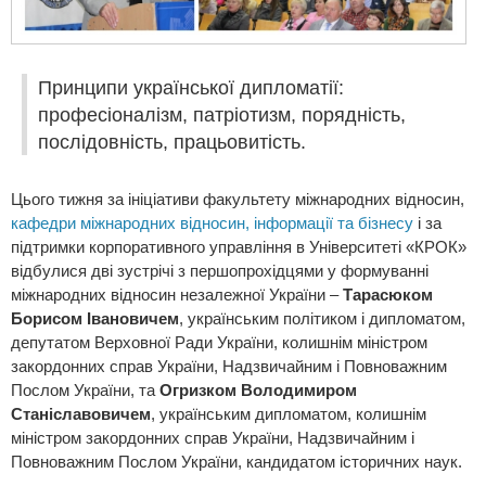
Принципи української дипломатії:
професіоналізм, патріотизм, порядність,
послідовність, працьовитість.
Цього тижня за ініціативи
факультету міжнародних відносин
,
кафедри міжнародних відносин, інформації та бізнесу
і за
підтримки корпоративного управління в Університеті «КРОК»
відбулися дві зустрічі з першопрохідцями у формуванні
міжнародних відносин незалежної України –
Тарасюком
Борисом Івановичем
, українським політиком і дипломатом,
депутатом Верховної Ради України, колишнім міністром
закордонних справ України, Надзвичайним і Повноважним
Послом України, та
Огризком Володимиром
Станіславовичем
, українським дипломатом, колишнім
міністром закордонних справ України, Надзвичайним і
Повноважним Послом України, кандидатом історичних наук.