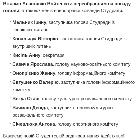
Вітаємо Анастасію Войтенко з переобранням на посаду
голови
, а також членів новообраної команди Студради:
Мельник Ірину
, заступника голови Студради із
зовнішніх питань
Ковальчук Вікторію
, заступника голови Студради із
внутрішніх питань
Кисіль Анну
, секретаря
Савича Ярослава
, голову науково-освітнього комітету
Онопрієнко Жанну
, голову інформаційного комітету
Євтушенко Валерію
, заступника голови інформаційного
комітету
Векуа Отарі
, голову культурно-розважального комітету
Вачилю Девіда
, заступника голови культурно-
розважального комітету
Січевлюка Антона
, голову спортивного комітету
Бажаємо новій Студентській раді креативних ідей, їхньої