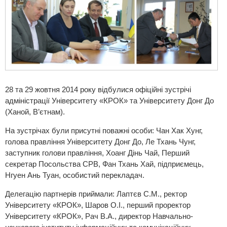
28 та 29 жовтня 2014 року відбулися офіційні зустрічі
адміністрації Університету «КРОК» та Університету Донг До
(Ханой, В’єтнам).
На зустрічах були присутні поважні особи: Чан Хак Хунг,
голова правління Університету Донг До, Ле Тхань Чунг,
заступник голови правління, Хоанг Дінь Чай, Перший
секретар Посольства СРВ, Фан Тхань Хай, підприємець,
Нгуен Ань Туан, особистий перекладач.
Делегацію партнерів приймали: Лаптєв С.М., ректор
Університету «КРОК», Шаров О.І., перший проректор
Університету «КРОК», Рач В.А., директор Навчально-