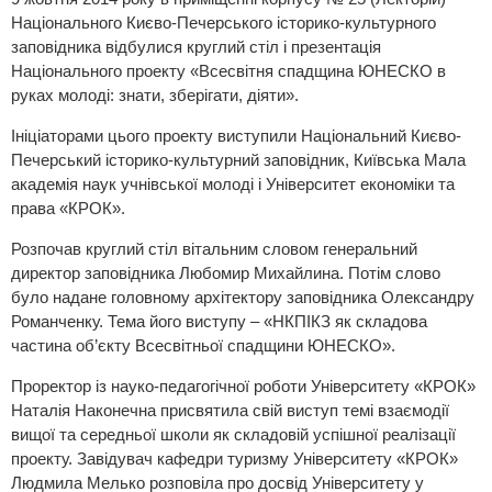
Національного Києво-Печерського історико-культурного
заповідника відбулися круглий стіл і презентація
Національного проекту «Всесвітня спадщина ЮНЕСКО в
руках молоді: знати, зберігати, діяти».
Ініціаторами цього проекту виступили Національний Києво-
Печерський історико-культурний заповідник, Київська Мала
академія наук учнівської молоді і Університет економіки та
права «КРОК».
Розпочав круглий стіл вітальним словом генеральний
директор заповідника Любомир Михайлина. Потім слово
було надане головному архітектору заповідника Олександру
Романченку. Тема його виступу – «НКПІКЗ як складова
частина об’єкту Всесвітньої спадщини ЮНЕСКО».
Проректор із науко-педагогічної роботи Університету «КРОК»
Наталія Наконечна присвятила свій виступ темі взаємодії
вищої та середньої школи як складовій успішної реалізації
проекту. Завідувач кафедри туризму Університету «КРОК»
Людмила Мелько розповіла про досвід Університету у