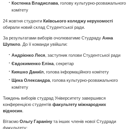
Костенка Владислава
, голову культурно-розважального
комітету
24 жовтня студенти
Київського коледжу нерухомості
обирали новий склад Студентської ради.
За результатами виборів очолюватиме Студраду
Анна
Шупило
. До її команди увійшли:
Андрієнко Леся
, заступник голови Студентської ради
Євдокименко Еліна
, секретар
Кияшко Даниїл
, голова інформаційного комітету
Щека Олександра
, голова культурно-розважального
комітету
Тиждень виборів студрад Університету завершився
конференцією студентів
факультету міжнародних
відносин
.
Вітаємо
Ольгу Гараніну
та інших членів нової Студради
факультету: