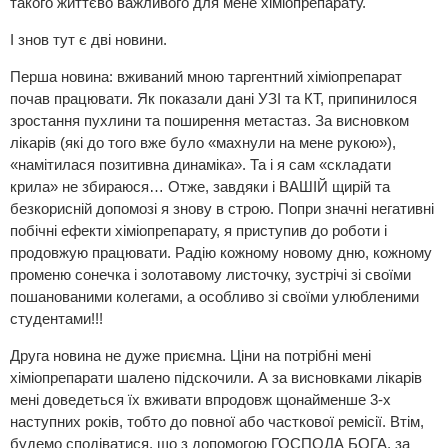
такого життєво важливого для мене хіміопрепарату.
І знов тут є дві новини.
Перша новина: вживаний мною таргентний хіміопрепарат
почав працювати. Як показали дані УЗІ та КТ, припинилося
зростання пухлини та поширення метастаз. За висновком
лікарів (які до того вже було «махнули на мене рукою»),
«намітилася позитивна динаміка». Та і я сам «складати
крила» не збираюся… Отже, завдяки і ВАШІЙ щирій та
безкорисній допомозі я знову в строю. Попри значні негативні
побічні ефекти хіміопрепарату, я приступив до роботи і
продовжую працювати. Радію кожному новому дню, кожному
променю сонечка і золотавому листочку, зустрічі зі своїми
пошанованими колегами, а особливо зі своїми улюбленими
студентами!!!
Друга новина не дуже приємна. Ціни на потрібні мені
хіміопрепарати шалено підскочили. А за висновками лікарів
мені доведеться їх вживати впродовж щонайменше 3-х
наступних років, тобто до повної або часткової ремісії. Втім,
будемо сподіватися, що з допомогою ГОСПОДА БОГА, за