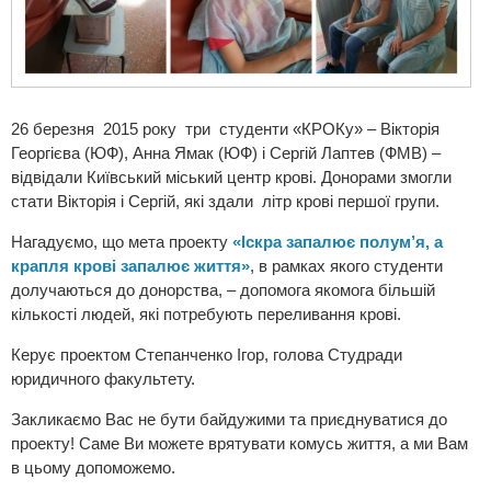
26 березня 2015 року три студенти «КРОКу» – Вікторія
Георгієва (ЮФ), Анна Ямак (ЮФ) і Сергій Лаптев (ФМВ) –
відвідали Київський міський центр крові. Донорами змогли
стати Вікторія і Сергій, які здали літр крові першої групи.
Нагадуємо, що мета проекту
«Іскра запалює полум’я, а
крапля крові запалює життя»
, в рамках якого студенти
долучаються до донорства, – допомога якомога більшій
кількості людей, які потребують переливання крові.
Керує проектом Степанченко Ігор, голова Студради
юридичного факультету.
Закликаємо Вас не бути байдужими та приєднуватися до
проекту! Саме Ви можете врятувати комусь життя, а ми Вам
в цьому допоможемо.