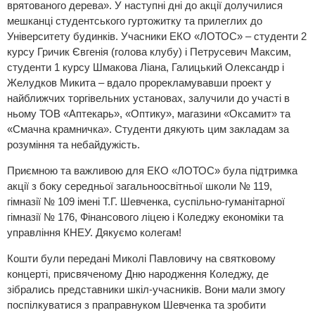
врятованого дерева». У наступні дні до акції долучилися
мешканці студентського гуртожитку та прилеглих до
Університету будинків. Учасники ЕКО «ЛОТОС» – студенти 2
курсу Гричик Євгенія (голова клубу) і Петрусевич Максим,
студенти 1 курсу Шмакова Ліана, Галицький Олександр і
Желудков Микита – вдало прорекламувавши проект у
найближчих торгівельних установах, залучили до участі в
ньому ТОВ «Аптекарь», «Оптику», магазини «Оксамит» та
«Смачна крамничка». Студенти дякують цим закладам за
розуміння та небайдужість.
Приємною та важливою для ЕКО «ЛОТОС» була підтримка
акції з боку середньої загальноосвітньої школи № 119,
гімназії № 109 імені Т.Г. Шевченка, суспільно-гуманітарної
гімназії № 176, Фінансового ліцею і Коледжу економіки та
управління КНЕУ. Дякуємо колегам!
Кошти були передані Миколі Павловичу на святковому
концерті, присвяченому Дню народження Коледжу, де
зібрались представники шкіл-учасників. Вони мали змогу
поспілкуватися з праправнуком Шевченка та зробити