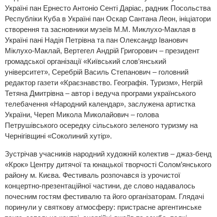
Україні пан Ернесто Антоніо Сенті Даріас, радник Посольства
Республіки Куба в Україні пан Оскар Сантана Леон, ініціатори
створення та засновники музеїв М.М. Миклухо-Маклая в
Україні пані Надія Петрівна та пан Олександр Іванович
Міклухо-Маклай, Вертегел Андрій Григорович – президент
громадської організації «Київський слов’янський
університет», Серебрій Василь Степанович – головний
редактор газети «Краєзнавство. Географія. Туризм», Негрій
Тетяна Дмитрівна – автор і ведуча програми українського
телебачення «Народний календар», заслужена артистка
України, Череп Микола Миколайович – голова
Петрушівського осередку сільського зеленого туризму на
Чернігівщині «Соколиний хутір».
Зустрічав учасників народний художній колектив – джаз-бенд
«Крок» Центру дитячої та юнацької творчості Солом’янського
району м. Києва. Фестиваль розпочався із урочистої
концертно-презентаційної частини, де слово надавалось
почесним гостям фестивалю та його організаторам. Глядачі
поринули у святкову атмосферу: пристрасне аргентинське