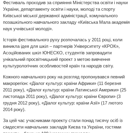
Фестиваль проходив за сприяння Міністерства освіти і науки
України, департаменту освіти і науки, молоді та спорту
Київської міської державної адміністрації, комунального
позашкільного навчального закладу «Київська Мала академія
наук учнівської молоді».
Історія фестивального руху розпочалась у 2011 році, коли
виникла ідея для шкіл – партнерів Університету «КРОК»,
Асоційованих шкіл ЮНЕСКО, студентів запровадити
унікальний просвітницький проект з метою вивчення
культурологічних особливостей країн та народів світу.
Кожного навчального року на розгляд пропонувався певний
макрорегіон: «Діалог культур: країни Африки» (11 березня
2011 року), «Діалог культур: країни Латинської Америки» (25
листопада 2011 року), «Діалог культур: країни Європи» (3
грудня 2012 року), «Діалог культур: країни Азії» (17 лютого
2014 року).
За цей час учасниками проекту стали понад тисячу осіб із
сімдесяти навчальних закладів Києва та України, гостями