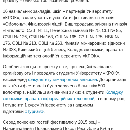
проекту – близько 100 іноземних громадян.
16 навчальних закладів, шкіл – партнерів Університету
«КРОК», взяли участь в усіх п’яти фестивалях: гімназія
«Оболонь», Фінансовий ліцей, Вишгородська районна гімназія
«Інтелект», СЗШ № 11, Печерська гімназія № 75, СШ № 85,
СЗШ № 126, СЗШ № 163, СШ № 165, СЗШ № 175, НВК №
176, СЗШ № 213, СЗШ № 263, гімназія міжнародних відносин
№ 323, Київський ліцей бізнесу, Коледж економіки, права та
інформаційних технологій Університету «КРОК».
Особливістю цього проекту є те, що секційні засідання
організовують і проводять студенти Університету «КРОК»,
насамперед
факультету міжнародних відносин
. До організації
всіх п’яти фестивалів було залучено більш ніж 500
волонтерів, найбільш активними з яких є студенти
Коледжу
економіки, права та інформаційних технологій
, а в цьому році
і студенти 1 курсу Університету за напрямом
підготовки
«Туризм»
.
Серед почесних гостей фестивалю у 2015 році –
Надзвичайний і Повноважний Посол Республіки Куба в