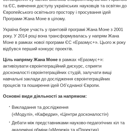
та ЄС, вивчення доступу українських науковців та освітян до
Європейського освітнього простору і просування ідей
Програми Жана Моне в цілому.
Україна бере участь у грантовій програмі Жана Моне з 2001
року. У 2014 році вона трансформувалась у напрям Жана
Моне в рамках нової програми ЄС «Еразмус+». Цього ж року
відбувся перший конкурс проектів.
Ціль напряму Жана Моне
в рамках «Еразмус+»:
активізувати євроінтеграційний дискурс, сприяти
досконалості євроінтеграційних студій, залучати вищі
навчальні заклади до дослідження євроінтеграційних
процесів та поширення ідей Об'єднаної Європи.
Основні види діяльності за напрямом:
Викладання та дослідження
(«Модулі», «Кафедри», «Центри досконалості»)
Дебати між представниками науково-педагогічних кіл та
академічні обміни («Мережі» та «Проекти»)