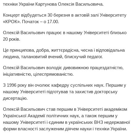
техніки України Картунова Олексія Васильовича.
Концерт відбудеться 30 березня в актовій залі Університету
«КРОК». Початок – о 17.00.
Олексій Васильович працює в нашому Університеті близько
20 років.
Це принципова, добра, життєрадісна, чесна і відповідальна
людина, талановитий вчений, блискучий педагог.
Олексій Васильович володіє дивовижною працездатністю,
ініціативністю, цілеспрямованістю.
З 1996 року він очолює кафедру суспільних наук. Першим у
нашому Університеті підготував та захистив докторську
дисертацію.
Олексій Васильович став першим в Університеті академіком
Української Академії політичних наук, а також першим у
нашому Університеті і єдиним в українських ВНЗ недержавної
форми власності заслуженим діячем науки і техніки України.