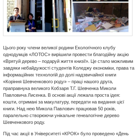
Цього року члени великої родини Екологічного клубу
однодумців «ЛОТОС» вирішили провести благодійну акцію
«Врятуй дерево – подаруй життя книзі!». Це стало можливим
завдяки небайдужості студентів Коледжу економіки, права та
інформаційних технологій до долі надзвичайної книги
«Коріння Шевченкового роду» – праці нашого друга,
праправнука великого Кобзаря Т.Г. Шевченка Миколи
Павловича Лисенка. В основі акції лежала проста ідея:
кошти, отримані за макулатуру, передати на видання цієї
книги. Над нею Микола Павлович працював 50 років,
паралельно створюючи унікальне генеалогічне дерево
Шевченкового роду.
Під час акції в Університеті «КРОК» було проведено «День