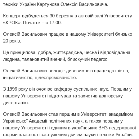
техніки України Картунова Олексія Васильовича.
Концерт відбудеться 30 березня в актовій залі Університету
«КРОК». Початок – о 17.00.
Олексій Васильович працює в нашому Університеті близько
20 років.
Це принципова, добра, життєрадісна, чесна і відповідальна
людина, талановитий вчений, блискучий педагог.
Олексій Васильович володіє дивовижною працездатністю,
ініціативністю, цілеспрямованістю.
З 1996 року він очолює кафедру суспільних наук. Першим у
нашому Університеті підготував та захистив докторську
дисертацію.
Олексій Васильович став першим в Університеті академіком
Української Академії політичних наук, а також першим у
нашому Університеті і єдиним в українських ВНЗ недержавної
форми власності заслуженим діячем науки і техніки України.