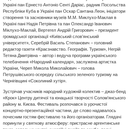
Україні пан Ернесто Антоніо Сенті Даріас, радник Посольства
Республіки Куба в Україні пан Оскар Сантана Леон, ініціатори
створення та засновники музеїв М.М. Миклухо-Маклая в
Україні пані Надія Петрівна та пан Олександр Іванович
Міклухо-Маклай, Вертегел Андрій Григорович – президент
громадської організації «Київський слов’янський
університет», Серебрій Василь Степанович – головний
редактор газети «Краєзнавство. Географія. Туризм», Негрій
Тетяна Дмитрівна – автор і ведуча програми українського
телебачення «Народний календар», заслужена артистка
України, Череп Микола Миколайович – голова
Петрушівського осередку сільського зеленого туризму на
Чернігівщині «Соколиний хутір».
Зустрічав учасників народний художній колектив – джаз-бенд
«Крок» Центру дитячої та юнацької творчості Солом’янського
району м. Києва. Фестиваль розпочався із урочистої
концертно-презентаційної частини, де слово надавалось
почесним гостям фестивалю та його організаторам. Глядачі
поринули у святкову атмосферу: пристрасне аргентинське