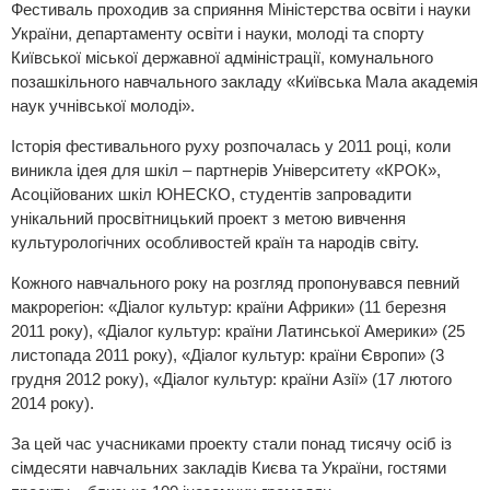
Фестиваль проходив за сприяння Міністерства освіти і науки
України, департаменту освіти і науки, молоді та спорту
Київської міської державної адміністрації, комунального
позашкільного навчального закладу «Київська Мала академія
наук учнівської молоді».
Історія фестивального руху розпочалась у 2011 році, коли
виникла ідея для шкіл – партнерів Університету «КРОК»,
Асоційованих шкіл ЮНЕСКО, студентів запровадити
унікальний просвітницький проект з метою вивчення
культурологічних особливостей країн та народів світу.
Кожного навчального року на розгляд пропонувався певний
макрорегіон: «Діалог культур: країни Африки» (11 березня
2011 року), «Діалог культур: країни Латинської Америки» (25
листопада 2011 року), «Діалог культур: країни Європи» (3
грудня 2012 року), «Діалог культур: країни Азії» (17 лютого
2014 року).
За цей час учасниками проекту стали понад тисячу осіб із
сімдесяти навчальних закладів Києва та України, гостями