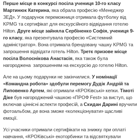
Перше місце в конкурсі посіла учениця 10-го класу
Мартинюк Катерина
, яка обрала професію «Менеджер
ЗЕД». У подарунок переможниця отримала футболку від
KPMG та сертифікат для екскурсійного відвідання готелю
Hilton.
Друге місце зайняла Сербіненко Софія, учениця 9-
го класу
, яка презентувала професію «Системний
адміністратор». Вона отримала брендовану чашку KPMG та
запрошення відвідати готель Hilton.
Третє призове місце
посіла Волоснікова Анастасія
, яка також була
нагороджена запрошенням на екскурсію до готелю Hilton.
Але на цьому подарунки не закінчилися.
У номінації
«Командна робота» здобули перемогу Дудік Андрій та
Липовенко Артем
, які отримали «КРОКівські» кепки.
Тімоті
Діке
був нагороджений чашкою «ПРОФ Fest» за виступ, що
включав ціннісні аспекти професій, а
Скидан Дарині
вручили
фотоальбом, де вона зможе «колекціонувати» щасливі
емоції.
Усі учасники отримали сертифікати на знижку при оплаті
навчання, «КРОКівські» екоторбинки та відсвяткували