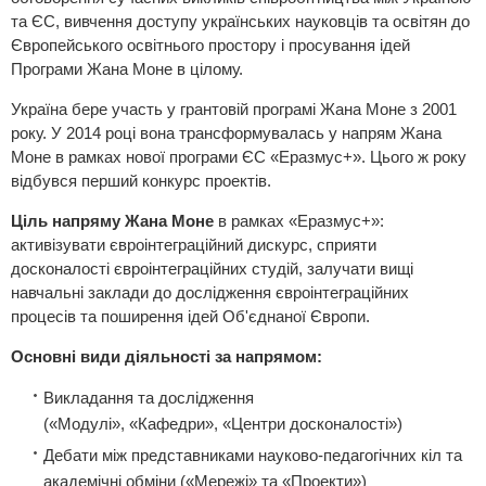
та ЄС, вивчення доступу українських науковців та освітян до
Європейського освітнього простору і просування ідей
Програми Жана Моне в цілому.
Україна бере участь у грантовій програмі Жана Моне з 2001
року. У 2014 році вона трансформувалась у напрям Жана
Моне в рамках нової програми ЄС «Еразмус+». Цього ж року
відбувся перший конкурс проектів.
Ціль напряму Жана Моне
в рамках «Еразмус+»:
активізувати євроінтеграційний дискурс, сприяти
досконалості євроінтеграційних студій, залучати вищі
навчальні заклади до дослідження євроінтеграційних
процесів та поширення ідей Об'єднаної Європи.
Основні види діяльності за напрямом:
Викладання та дослідження
(«Модулі», «Кафедри», «Центри досконалості»)
Дебати між представниками науково-педагогічних кіл та
академічні обміни («Мережі» та «Проекти»)