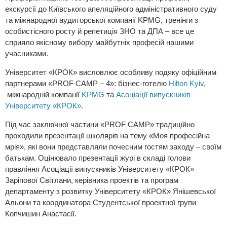
екскурсії до Київського апеляційного адміністративного суду
та міжнародної аудиторської компанії KPMG, тренінги з
особистісного росту й репетиція ЗНО та ДПА – все це
сприяло якісному вибору майбутніх професій нашими
учасниками.
Університет «КРОК» висловлює особливу подяку офіційним
партнерами «PROF CAMP – 4»: бізнес-готелю
Hilton Kyiv
,
міжнародній компанії
KPMG
та
Асоціації випускників
Університету «КРОК»
.
Під час заключної частини «PROF CAMP» традиційно
проходили презентації школярів на тему «Моя професійна
мрія», які вони представляли почесним гостям заходу – своїм
батькам. Оцінювало презентації журі в складі голови
правління Асоціації випускників Університету «КРОК»
Заріпової Світлани, керівника проектів та програм
департаменту з розвитку Університету «КРОК» Янішевської
Альони та координатора Студентської проектної групи
Копчишин Анастасії.