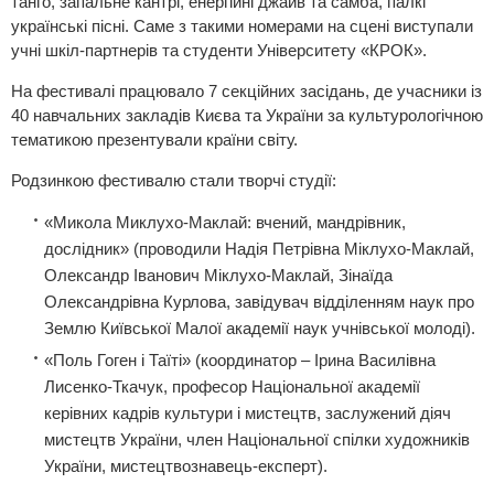
танго, запальне кантрі, енергійні джайв та самба, палкі
українські пісні. Саме з такими номерами на сцені виступали
учні шкіл-партнерів та студенти Університету «КРОК».
На фестивалі працювало 7 секційних засідань, де учасники із
40 навчальних закладів Києва та України за культурологічною
тематикою презентували країни світу.
Родзинкою фестивалю стали творчі студії:
«Микола Миклухо-Маклай: вчений, мандрівник,
дослідник» (проводили Надія Петрівна Міклухо-Маклай,
Олександр Іванович Міклухо-Маклай, Зінаїда
Олександрівна Курлова, завідувач відділенням наук про
Землю Київської Малої академії наук учнівської молоді).
«Поль Гоген і Таїті» (координатор – Ірина Василівна
Лисенко-Ткачук, професор Національної академії
керівних кадрів культури і мистецтв, заслужений діяч
мистецтв України, член Національної спілки художників
України, мистецтвознавець-експерт).