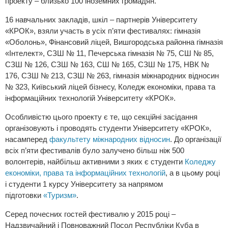
проекту – близько 100 іноземних громадян.
16 навчальних закладів, шкіл – партнерів Університету
«КРОК», взяли участь в усіх п’яти фестивалях: гімназія
«Оболонь», Фінансовий ліцей, Вишгородська районна гімназія
«Інтелект», СЗШ № 11, Печерська гімназія № 75, СШ № 85,
СЗШ № 126, СЗШ № 163, СШ № 165, СЗШ № 175, НВК №
176, СЗШ № 213, СЗШ № 263, гімназія міжнародних відносин
№ 323, Київський ліцей бізнесу, Коледж економіки, права та
інформаційних технологій Університету «КРОК».
Особливістю цього проекту є те, що секційні засідання
організовують і проводять студенти Університету «КРОК»,
насамперед
факультету міжнародних відносин
. До організації
всіх п’яти фестивалів було залучено більш ніж 500
волонтерів, найбільш активними з яких є студенти
Коледжу
економіки, права та інформаційних технологій
, а в цьому році
і студенти 1 курсу Університету за напрямом
підготовки
«Туризм»
.
Серед почесних гостей фестивалю у 2015 році –
Надзвичайний і Повноважний Посол Республіки Куба в