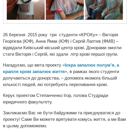
26 березня 2015 року три студенти «КРОКу» – Вікторія
Георгієва (ЮФ), Анна Ямак (ЮФ) і Сергій Лаптев (ФМВ) –
відвідали Київський міський центр крові. Донорами змогли
стати Вікторія і Сергій, які здали літр крові першої групи.
Нагадуємо, що мета проекту
«Іскра запалює полум’я, а
крапля крові запалює життя»
, в рамках якого студенти
долучаються до донорства, – допомога якомога більшій
кількості людей, які потребують переливання крові.
Керує проектом Степанченко Ігор, голова Студради
юридичного факультету.
Закликаємо Вас не бути байдужими та приєднуватися до
проекту! Саме Ви можете врятувати комусь життя, а ми Вам
в цьому допоможемо.