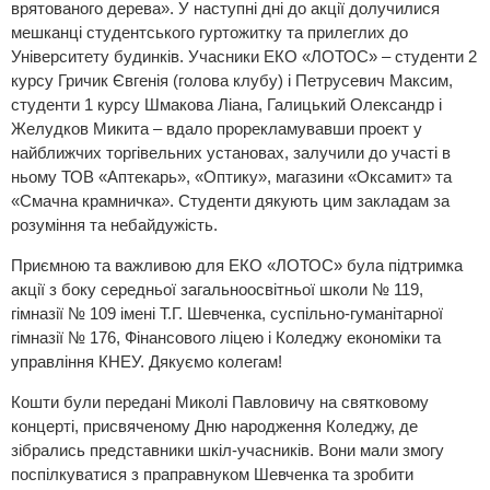
врятованого дерева». У наступні дні до акції долучилися
мешканці студентського гуртожитку та прилеглих до
Університету будинків. Учасники ЕКО «ЛОТОС» – студенти 2
курсу Гричик Євгенія (голова клубу) і Петрусевич Максим,
студенти 1 курсу Шмакова Ліана, Галицький Олександр і
Желудков Микита – вдало прорекламувавши проект у
найближчих торгівельних установах, залучили до участі в
ньому ТОВ «Аптекарь», «Оптику», магазини «Оксамит» та
«Смачна крамничка». Студенти дякують цим закладам за
розуміння та небайдужість.
Приємною та важливою для ЕКО «ЛОТОС» була підтримка
акції з боку середньої загальноосвітньої школи № 119,
гімназії № 109 імені Т.Г. Шевченка, суспільно-гуманітарної
гімназії № 176, Фінансового ліцею і Коледжу економіки та
управління КНЕУ. Дякуємо колегам!
Кошти були передані Миколі Павловичу на святковому
концерті, присвяченому Дню народження Коледжу, де
зібрались представники шкіл-учасників. Вони мали змогу
поспілкуватися з праправнуком Шевченка та зробити