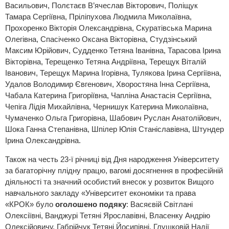
Васильович, Полєтаєв В’ячеслав Вікторович, Поліщук
Тамара Сергіївна, Пріліпухова Людмила Миколаївна,
Прохоренко Вікторія Олександрівна, Скуратівська Марина
Олегівна, Спасіченко Оксана Вікторівна, Студзінський
Максим Юрійович, Судденко Тетяна Іванівна, Тарасова Ірина
Вікторівна, Терещенко Тетяна Андріївна, Терещук Віталій
Іванович, Терещук Марина Ігорівна, Тулякова Ірина Сергіївна,
Удалов Володимир Євгенович, Хворостяна Інна Сергіївна,
Чабала Катерина Григоріївна, Чапліна Анастасія Сергіївна,
Чепіга Лідія Михайлівна, Чернишук Катерина Миколаївна,
Чумаченко Ольга Григорівна, Шабович Руслан Анатолійович,
Шока Ганна Степанівна, Шпілер Юлія Станіславівна, Штундер
Ірина Олександрівна.
Також на честь 23-ї річниці від Дня народження Університету
за багаторічну плідну працю, вагомі досягнення в професійній
діяльності та значний особистий внесок у розвиток Вищого
навчального закладу «Університет економіки та права
«КРОК» було
оголошено подяку
: Васяєвій Світлані
Олексіївні, Ванджурі Тетяні Ярославівні, Власенку Андрію
Олексійовичу, Габрійчук Тетяні Йосипівні, Глушковій Надії