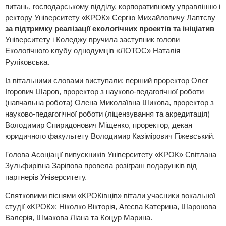
питань, господарському відділу, корпоративному управлінню і
ректору Університету «КРОК» Сергію Михайловичу Лаптєву
за підтримку реалізації екологічних проектів та ініціатив
Університету і Коледжу вручила заступник голови
Екологічного клубу однодумців «ЛОТОС» Наталія
Руліковська.
Із вітальними словами виступали: перший проректор Олег
Ігорович Шаров, проректор з науково-педагогічної роботи
(навчальна робота) Олена Миколаївна Шикова, проректор з
науково-педагогічної роботи (ліцензування та акредитація)
Володимир Спиридонович Міщенко, проректор, декан
юридичного факультету Володимир Казімірович Гіжевський.
Голова Асоціації випускників Університету «КРОК» Світлана
Зульфирівна Заріпова провела розіграш подарунків від
партнерів Університету.
Святковими піснями «КРОКівців» вітали учасники вокальної
студії «КРОК»: Ніколко Вікторія, Агеєва Катерина, Шаронова
Валерія, Шмакова Ліана та Коцур Марина.