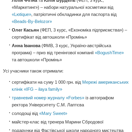
Лілія Фігіна
та
Юлія Бурдель
(ФЕП, 3 курс,
«Маркетинг») – набори натуральної косметики від
«Lюtique»
, патріотичні обкладинки для паспорта від
«Beads-By-Belozor»
Олег Касьян
(ФЕП, 3 курс, «Економіка підприємства») –
сертифікат від автошколи «Промінь»
Анна Іванова
(ФМВ, 3 курс, Україно-австрійська
програма) – приз від тренінгової компанії
«BogushTime»
та автошколи «Промінь»
Усі учасники також отримали:
сертифікати на суму 1 000 грн. від
Мережі американських
клінік «IFG – ilaya family»
травневий номер журналу «Forbes»
із автографом
ректора Університету С.М. Лаптєва
солодощі від
«Mary Sweet»
майстер-клас від тренера Марини Сбродової
подарунки від Фастівської школи народного мистецтва