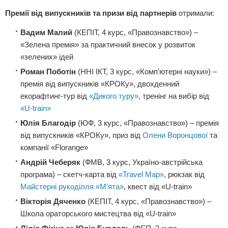
Премії від випускників та призи від партнерів
отримали:
Вадим Малий
(КЕПІТ, 4 курс, «Правознавство») –
«Зелена премія» за практичний внесок у розвиток
«зелених» ідей
Роман Поботін
(ННІ ІКТ, 3 курс, «Комп’ютерні науки») –
премія від випускників «КРОКу», двохденний
екорафтинг-тур від
«Дикого туру»
, тренінг на вибір від
«U-train»
Юлія Благодір
(ЮФ, 3 курс, «Правознавство») – премія
від випускників «КРОКу», приз від
Олени Воронцової
та
компанії «Florange»
Андрій Чеберяк
(ФМВ, 3 курс, Україно-австрійська
програма) – скетч-карта від
«Travel Map»
, рюкзак від
Майстерні рукоділля «М’ята»
, квест від «U-train»
Вікторія Дяченко
(КЕПІТ, 4 курс, «Правознавство») –
Школа ораторського мистецтва від «U-train»