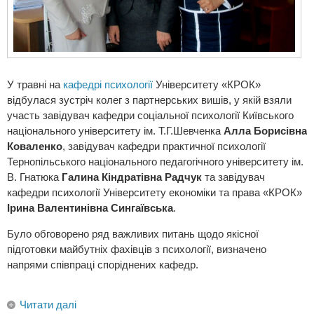
У травні на
кафедрі психології
Університету «КРОК»
відбулася зустріч колег з партнерських вишів, у якій взяли
участь завідувач кафедри соціальної психології Київського
національного університету ім. Т.Г.Шевченка
Алла Борисівна
Коваленко
, завідувач кафедри практичної психології
Тернопільського національного педагогічного університету ім.
В. Гнатюка
Галина Кіндратівна Радчук
та завідувач
кафедри психології Університету економіки та права «КРОК»
Ірина Валентинівна Сингаївська
.
Було обговорено ряд важливих питань щодо якісної
підготовки майбутніх фахівців з психології, визначено
напрями співпраці споріднених кафедр.
Читати далі