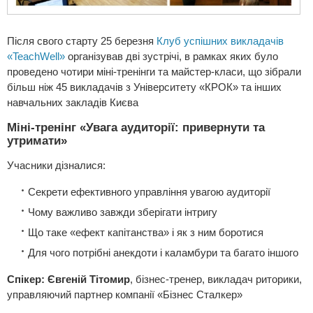
Після свого старту 25 березня
Клуб успішних викладачів
«TeachWell»
організував дві зустрічі, в рамках яких було
проведено чотири міні-тренінги та майстер-класи, що зібрали
більш ніж 45 викладачів з Університету «КРОК» та інших
навчальних закладів Києва
Міні-тренінг «Увага аудиторії: привернути та
утримати»
Учасники дізналися:
Секрети ефективного управління увагою аудиторії
Чому важливо завжди зберігати інтригу
Що таке «ефект капітанства» і як з ним боротися
Для чого потрібні анекдоти і каламбури та багато іншого
Спікер: Євгеній Тітомир
, бізнес-тренер, викладач риторики,
управляючий партнер компанiї «Бiзнес Сталкер»