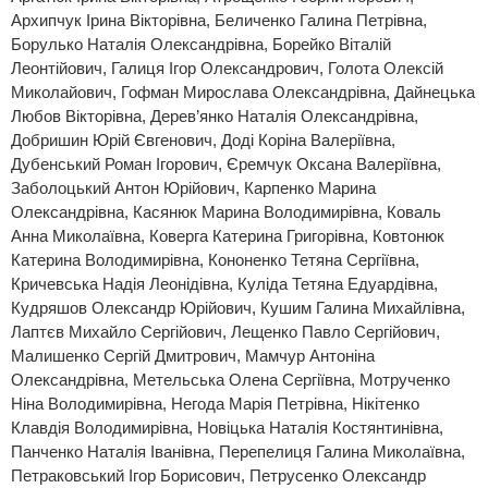
Архипчук Ірина Вікторівна, Беличенко Галина Петрівна,
Борулько Наталія Олександрівна, Борейко Віталій
Леонтійович, Галиця Ігор Олександрович, Голота Олексій
Миколайович, Гофман Мирослава Олександрівна, Дайнецька
Любов Вікторівна, Дерев’янко Наталія Олександрівна,
Добришин Юрій Євгенович, Доді Коріна Валеріївна,
Дубенський Роман Ігорович, Єремчук Оксана Валеріївна,
Заболоцький Антон Юрійович, Карпенко Марина
Олександрівна, Касянюк Марина Володимирівна, Коваль
Анна Миколаївна, Коверга Катерина Григорівна, Ковтонюк
Катерина Володимирівна, Кононенко Тетяна Сергіївна,
Кричевська Надія Леонідівна, Куліда Тетяна Едуардівна,
Кудряшов Олександр Юрійович, Кушим Галина Михайлівна,
Лаптєв Михайло Сергійович, Лещенко Павло Сергійович,
Малишенко Сергій Дмитрович, Мамчур Антоніна
Олександрівна, Метельська Олена Сергіївна, Мотрученко
Ніна Володимирівна, Негода Марія Петрівна, Нікітенко
Клавдія Володимирівна, Новіцька Наталія Костянтинівна,
Панченко Наталія Іванівна, Перепелиця Галина Миколаївна,
Петраковський Ігор Борисович, Петрусенко Олександр