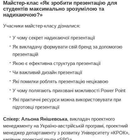
Майстер-клас «Як зробити презентацію для
студентів максимально зрозумілою та
надихаючою?»
Учасники майстер-класу дізналися:
У чому секрет надихаючої презентації
Як викладачу формувати свій бренд за допомогою
презентацій
Якою є ефективна структура презентації
Чи важливий дизайн презентації
Які помилки роблять презентацію нецікавою
У чому полягають приховані можливості Power Point
Які практичні ресурси можна використовувати при
підготовці презентації
Спікер: Альона Янішевська
, викладач проектного
менеджменту на Україно-австрiйськiй програмi, проектний
менеджер департаменту з розвитку Унiверситету «КРОК»,
керiвник проектної групи «SPG»