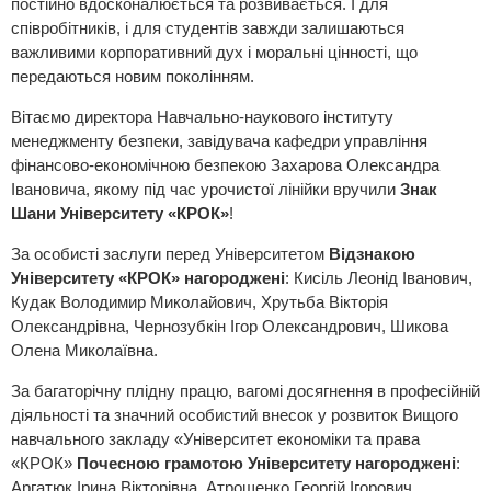
постійно вдосконалюється та розвивається. І для
співробітників, і для студентів завжди залишаються
важливими корпоративний дух і моральні цінності, що
передаються новим поколінням.
Вітаємо директора Навчально-наукового інституту
менеджменту безпеки, завідувача кафедри управління
фінансово-економічною безпекою Захарова Олександра
Івановича, якому під час урочистої лінійки вручили
Знак
Шани Університету «КРОК»
!
За особисті заслуги перед Університетом
Відзнакою
Університету «КРОК» нагороджені
: Кисіль Леонід Іванович,
Кудак Володимир Миколайович, Хрутьба Вікторія
Олександрівна, Чернозубкін Ігор Олександрович, Шикова
Олена Миколаївна.
За багаторічну плідну працю, вагомі досягнення в професійній
діяльності та значний особистий внесок у розвиток Вищого
навчального закладу «Університет економіки та права
«КРОК»
Почесною грамотою Університету нагороджені
:
Аргатюк Ірина Вікторівна, Атрощенко Георгій Ігорович,