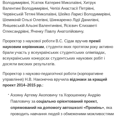
Володимирівні, Усатюк Катерині Миколаївні, Хитрук
Валентині Володимирівні, Чепізі Анастасії Петрівні,
Червінській Тетяні Миколаївні, Шейко Ларисі Володимирівні,
Шемякіній Ользі Олегівні, Шинкаренко Лідії Данилівні,
Янішевській Альоні Валентинівні, Ясієвич Єлизаветі
Олександрівні, Яченку Павлу Анатолійовичу.
Проректор з наукової роботи В.С. Сідак вручив
премії
науковим керівникам
, студенти яких протягом року активно
брали участь у всеукраїнських студентських олімпіадах,
всеукраїнських конкурсах студентських наукових робіт і
досягли високих результатів.
Проректор з науково-педагогічної роботи (корпоративне
управління) Н.В. Наконечна вручила
відзнаки за кращий
проект 2014–2015 рр.
:
Азояну Артему Акоповичу та Хорошенюку Андрію
Павловичу за
соціально орієнтований проект,
спрямований на допомогу автошколі «Промінь»
, яка
проводить навчання людей з обмеженими можливостями