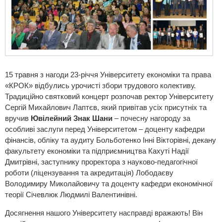
15 травня з нагоди 23-річчя Університету економіки та права
«КРОК» відбулись урочисті збори трудового колективу.
Традиційно святковий концерт розпочав ректор Університету
Сергій Михайлович Лаптєв, який привітав усіх присутніх та
вручив
Ювілейний Знак Шани
– почесну нагороду за
особливі заслуги перед Університетом – доценту кафедри
фінансів, обліку та аудиту Больботенко Інні Вікторівні, декану
факультету економіки та підприємництва Кахуті Надії
Дмитрівні, заступнику проректора з науково-педагогічної
роботи (ліцензування та акредитація) Лободаєву
Володимиру Миколайовичу та доценту кафедри економічної
теорії Січевлюк Людмилі Валентинівні.
Досягнення нашого Університету насправді вражають! Він