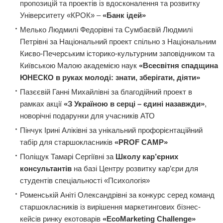
пропозицій та проектів із вдосконалення та розвитку
Університету «КРОК» –
«Банк ідей»
Мелько Людмилі Федорівні та Сумбаєвій Людмилі
Петрівні за Національний проект спільно з Національним
Києво-Печерським історико-культурним заповідником та
Київською Малою академією наук
«Всесвітня спадщина
ЮНЕСКО в руках молоді: знати, зберігати, діяти»
Пазєєвій Ганні Михайлівні за благодійний проект в
рамках акції
«З Україною в серці – єдині назавжди»
,
новорічні подарунки для учасників АТО
Пінчук Ірині Аліківні за унікальний профорієнтаційний
табір для старшокласників
«PROF CAMP»
Поліщук Тамарі Сергіївні за
Школу кар’єрних
консультантів
на базі Центру розвитку кар’єри для
студентів спеціальності «Психологія»
Роменській Аніті Олександрівні за конкурс серед команд
старшокласників із вирiшення маркетингових бiзнес-
кейсiв ринку екотоварів
«EcoMarketing Challenge»