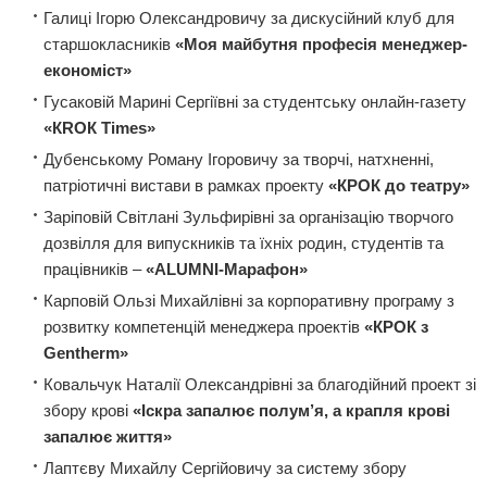
Галиці Ігорю Олександровичу за дискусійний клуб для
старшокласників
«Моя майбутня професія менеджер-
економіст»
Гусаковій Марині Сергіївні за студентську онлайн-газету
«КRОК Times»
Дубенському Роману Ігоровичу за творчі, натхненні,
патріотичні вистави в рамках проекту
«КРОК до театру»
Заріповій Світлані Зульфирівні за організацію творчого
дозвілля для випускників та їхніх родин, студентів та
працівників –
«ALUMNI-Марафон»
Карповій Ользі Михайлівні за корпоративну програму з
розвитку компетенцій менеджера проектів
«КРОК з
Gentherm»
Ковальчук Наталії Олександрівні за благодійний проект зі
збору крові
«Іскра запалює полум’я, а крапля крові
запалює життя»
Лаптєву Михайлу Сергійовичу за систему збору