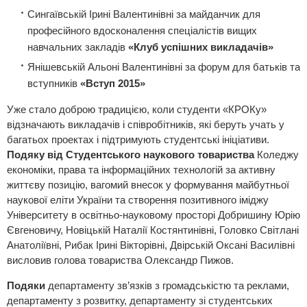
Сингаївській Ірині Валентинівні за майданчик для
професійного вдосконалення спеціалістів вищих
навчальних закладів
«Клуб успішних викладачів»
Янішевській Альоні Валентинівні за форум для батьків та
вступників
«Вступ 2015»
Уже стало доброю традицією, коли студенти «КРОКу»
відзначають викладачів і співробітників, які беруть учать у
багатьох проектах і підтримують студентські ініціативи.
Подяку від Студентського наукового товариства
Коледжу
економіки, права та інформаційних технологій за активну
життєву позицію, вагомий внесок у формування майбутньої
наукової еліти України та створення позитивного іміджу
Університету в освітньо-науковому просторі Добришину Юрію
Євгеновичу, Новіцькій Наталії Костянтинівні, Головко Світлані
Анатоліївні, Рибак Ірині Вікторівні, Двірській Оксані Василівні
висловив голова товариства Олександр Пижов.
Подяки
департаменту зв’язків з громадськістю та реклами,
департаменту з розвитку, департаменту зі студентських