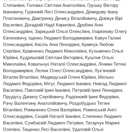
Степанівні, Головко Світлані Анатоліївні, Грушку Віктору
Івановичу, Гуріновій Лесі Олександрівні, Демидову Івану
Платоновичу, Дмитренку Денису Віталійовичу, Довжук Вірі
Василівні, Догадіній Надії Кирилівні, Дробині Анні
Олександрівні, Зарицькій Ользі Олексіївні, Іларіонову Олегу
Євгеновичу, Іщенко Людмилі Володимирівні, Кавун Галині
Олександрівні, Кисіль Анні Леонідівні, Кравчук Любові
Сергіївні, Кравченко Людмилі Миколаївні, Кузьменко Ользі
Юріївні, Кудряшовій Світлані Вікторівні, Кушлик Ользі
Миколаївні, Ковальчук Наталії Олександрівні, Лічман Тетяні
Володимирівні, Лелюк Олесі Олександрівні, Лук’яновій
Віталіні Віталіївні, Медведській Олені Юріївні, Мелько
Людмилі Федорівні, Мітус Людмилі Іванівні, Невгад Людмилі
Василівні, Павловій Ірині Іванівні, Петровій Ірині Леонідівні,
Прудіусу Данилу Сергійовичу, Радіоновій Ірині Федорівні,
Рачу Валентину Анатолійовичу, Роздобудько Тетяні
Віталіївні, Романенко Олені Валеріївні, Роменській Аніті
Олександрівні, Скорій Наталії Іванівні, Слепенко Людмилі
Василівні, Сумбаєвій Людмилі Петрівні, Татарчук Марині
Олегівні, Тищенко Лесі Василівні, Удаловій Ользі