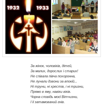
За жінок, чоловіків, дітей,
За малих, дорослих і старих!
Не співала півча похоронна,
Не лунали дзвони за впокій...
Ні труни, ні хрестів, і ні тризни,
Прямо в яму, навіки віків.
Чорна сповідь моєї Вітчизни,
І її затамований гнів.