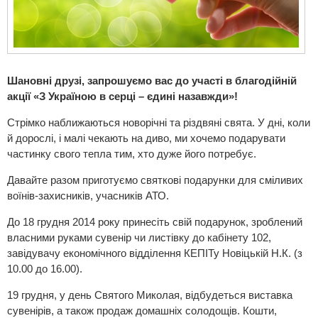
Шановні друзі, запрошуємо вас до участі в благодійній
акції «З Україною в серці – єдині назавжди»!
Стрімко наближаються новорічні та різдвяні свята. У дні, коли
й дорослі, і малі чекають на диво, ми хочемо подарувати
частинку свого тепла тим, хто дуже його потребує.
Давайте разом приготуємо святкові подарунки для сміливих
воїнів-захисників, учасників АТО.
До 18 грудня 2014 року принесіть свій подарунок, зроблений
власними руками сувенір чи листівку до кабінету 102,
завідувачу економічного відділення КЕПІТу Новіцькій Н.К. (з
10.00 до 16.00).
19 грудня, у день Святого Миколая, відбудеться виставка
сувенірів, а також продаж домашніх солодощів. Кошти,