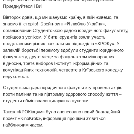
Приєднуйтеся і Ви!
Вівторок довів, що ми шануємо країну, в якій живемо, та
знаємо її історію! Брейн-ринг «Я люблю Україну»,
організований Студентською радою юридичного факультету,
пройшов з успіхом. У битві ерудитів взяли участь
представники різних навчальних підрозділів «КРОКу». У
запеклій боротьбі перемогу здобули студенти юридичного
факультету, друге місце за факультетом міжнародних
відносин, третє виборов Інститут інформаційних та
комунікаційних технологій, четверте в Київського коледжу
нерухомості.
Студентська рада юридичного факультету провела акцію
проти паління та на підтримку здорового способу життя –
студенти обмінювали цигарки на цукерки.
Також «КРОКівцям» було анонсовано новий благодійний
проект «KinoKrok», інформація про який з’явиться
найближчим часом.