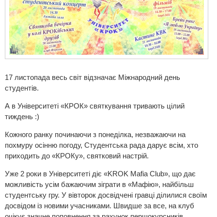
17 листопада весь світ відзначає Міжнародний день
студентів.
А в Університеті «КРОК» святкування тривають цілий
тиждень :)
Кожного ранку починаючи з понеділка, незважаючи на
похмуру осінню погоду, Студентська рада дарує всім, хто
приходить до «КРОКу», святковий настрій.
Уже 2 роки в Університеті діє «KROK Mafia Club», що дає
можливість усім бажаючим зіграти в «Мафію», найбільш
студентську гру. У вівторок досвідчені гравці ділилися своїм
досвідом із новими учасниками. Швидше за все, на клуб
очікує значне поповнення за рахунок першокурсників.