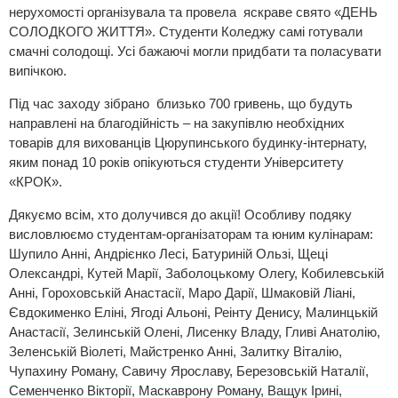
нерухомості організувала та провела яскраве свято «ДЕНЬ
СОЛОДКОГО ЖИТТЯ». Студенти Коледжу самі готували
смачні солодощі. Усі бажаючі могли придбати та поласувати
випічкою.
Під час заходу зібрано близько 700 гривень, що будуть
направлені на благодійність – на закупівлю необхідних
товарів для вихованців Цюрупинського будинку-інтернату,
яким понад 10 років опікуються студенти Університету
«КРОК».
Дякуємо всім, хто долучився до акції! Особливу подяку
висловлюємо студентам-організаторам та юним кулінарам:
Шупило Анні, Андрієнко Лесі, Батуриній Ользі, Щеці
Олександрі, Кутей Марії, Заболоцькому Олегу, Кобилевській
Анні, Гороховській Анастасії, Маро Дарії, Шмаковій Ліані,
Євдокименко Еліні, Ягоді Альоні, Реінту Денису, Малинцькій
Анастасії, Зелинській Олені, Лисенку Владу, Гливі Анатолію,
Зеленській Віолеті, Майстренко Анні, Залитку Віталію,
Чупахину Роману, Савичу Ярославу, Березовській Наталії,
Семенченко Вікторії, Маскаврону Роману, Ващук Ірині,