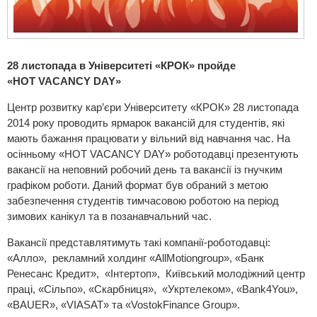
28 листопада в Університеті «КРОК» пройде
«
HOT
VACANCY
DAY»
Центр розвитку кар’єри Університету «КРОК» 28 листопада
2014 року проводить ярмарок вакансій для студентів, які
мають бажання працювати у вільний від навчання час. На
осінньому «HOT VACANCY DAY» роботодавці презентують
вакансії на неповний робочий день та вакансії із гнучким
графіком роботи. Даний формат був обраний з метою
забезпечення студентів тимчасовою роботою на період
зимових канікул та в позанавчальний час.
Вакансії представлятимуть такі компанії-роботодавці:
«Алло», рекламний холдинг «AllMotiongroup», «Банк
Ренесанс Кредит», «Інтертоп», Київський молодіжний центр
праці, «Сільпо», «Скарбниця», «Укртелеком», «Bank4You»,
«BAUER», «VIASAT» та «VostokFinance Group».