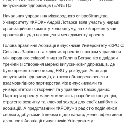
випускників-підприємців (EANET)».
Начальник управління міжнародного співробітництва
Університету «КРОК» Андрій Лотарєв взяв участь у нараді
організаційного комітету консорціуму, на якій презентував
пропозиції щодо покращення менеджменту проекту.
Голова правління Асоціації випускників Університету «КРОК»
Світлана Заріпова та керівник проектів і програм управління
міжнародного співробітництва Галина Богаченко відвідали
тренінги зі створення мережі випускників-підприємців, де
було презентовано досвід FBU у розбудові Асоціації
випускників-підприємців, а також обговорено аспекти
взаємовигідного партнерства між випускниками та
університетом і створення та управління базою даних.
Партнери проекту мали можливість розробити концепцію,
стратегію розвитку та ключові заходи для своїх майбутніх
асоціацій. А представники «КРОКу» з радістю поділилися
своїми здобутками й ідеями щодо налагодження ефективної
діяльності Асоціації випускників Університету.