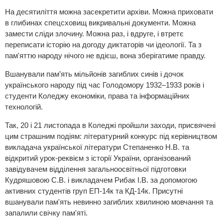
На десятиліття можна засекретити архіви. Можна приховати
в глибинах спецсховищ викривальні документи. Можна
замести сліди злочину. Можна раз, і вдруге, і втретє
переписати історію на догоду диктаторів чи ідеології. Та з
пам'яттю народу нічого не вдієш, вона зберігатиме правду.
Вшанували пам’ять мільйонів загиблих синів і дочок
українського народу під час Голодомору 1932–1933 років і
студенти Коледжу економіки, права та інформаційних
технологій.
Так, 20 і 21 листопада в Коледжі пройшли заходи, присвячені
цим страшним подіям: літературний конкурс під керівництвом
викладача української літератури Степаненко Н.В. та
відкритий урок-реквієм з історії України, організований
завідувачем відділення загальноосвітньої підготовки
Кудряшовою С.В. і викладачем Рибак І.В. за допомогою
активних студентів груп ЕП-14к та КД-14к. Присутні
вшанували пам'ять невинно загиблих хвилиною мовчання та
запалили свічку пам'яті.