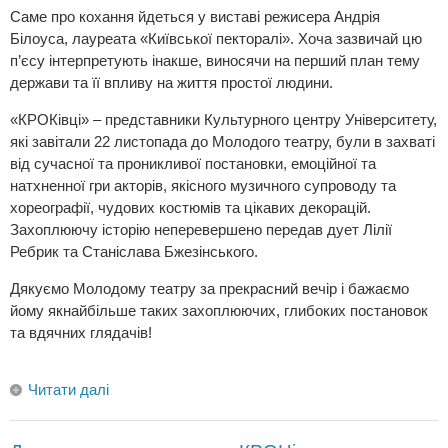
Саме про кохання йдеться у виставі режисера Андрія
Білоуса, лауреата «Київської пекторалі». Хоча зазвичай цю
п’єсу інтерпретують інакше, виносячи на перший план тему
держави та її впливу на життя простої людини.
«КРОКівці» – представники Культурного центру Університету,
які завітали 22 листопада до Молодого театру, були в захваті
від сучасної та проникливої постановки, емоційної та
натхненної гри акторів, якісного музичного супроводу та
хореографії, чудових костюмів та цікавих декорацій.
Захоплюючу історію неперевершено передав дует Лілії
Ребрик та Станіслава Бжезінського.
Дякуємо Молодому театру за прекрасний вечір і бажаємо
йому якнайбільше таких захоплюючих, глибоких постановок
та вдячних глядачів!
Читати далі