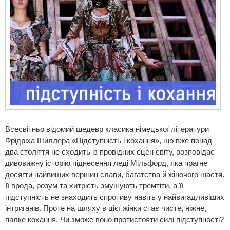
Всесвітньо відомий шедевр класика німецької літератури
Фрідріха Шиллера «Підступність і кохання», що вже понад
два століття не сходить із провідних сцен світу, розповідає
дивовижну історію піднесення леді Мільфорд, яка прагне
досягти найвищих вершин слави, багатства й жіночого щастя.
Її врода, розум та хитрість змушують тремтіти, а її
підступність не знаходить спротиву навіть у найвигадливіших
інтриганів. Проте на шляху в цієї жінки стає чисте, ніжне,
палке кохання. Чи зможе воно протистояти силі підступності?