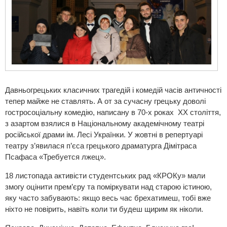
Давньогрецьких класичних трагедій і комедій часів античності
тепер майже не ставлять. А от за сучасну грецьку доволі
гостросоціальну комедію, написану в 70-х роках ХХ століття,
з азартом взялися в Національному академічному театрі
російської драми ім. Лесі Українки. У жовтні в репертуарі
театру з’явилася п’єса грецького драматурга Дімітраса
Псафаса «Требуется лжец».
18 листопада активісти студентських рад «КРОКу» мали
змогу оцінити прем’єру та поміркувати над старою істиною,
яку часто забувають: якщо весь час брехатимеш, тобі вже
ніхто не повірить, навіть коли ти будеш щирим як ніколи.