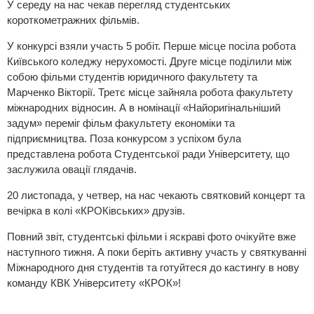
У середу на нас чекав перегляд студентських
короткометражних фільмів.
У конкурсі взяли участь 5 робіт. Перше місце посіла робота
Київського коледжу нерухомості. Друге місце поділили між
собою фільми студентів юридичного факультету та
Марченко Вікторії. Третє місце зайняла робота факультету
міжнародних відносин. А в номінації «Найоригінальніший
задум» переміг фільм факультету економіки та
підприємництва. Поза конкурсом з успіхом була
представлена робота Студентської ради Університету, що
заслужила овації глядачів.
20 листопада, у четвер, на нас чекають святковий концерт та
вечірка в колі «КРОКівських» друзів.
Повний звіт, студентські фільми і яскраві фото очікуйте вже
наступного тижня. А поки беріть активну участь у святкуванні
Міжнародного дня студентів та готуйтеся до кастингу в нову
команду КВК Університету «КРОК»!