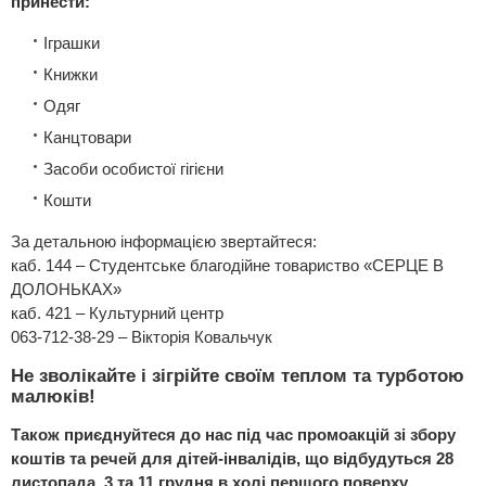
принести:
Іграшки
Книжки
Одяг
Канцтовари
Засоби особистої гігієни
Кошти
За детальною інформацією звертайтеся:
каб. 144 – Студентське благодійне товариство «СЕРЦЕ В
ДОЛОНЬКАХ»
каб. 421 – Культурний центр
063-712-38-29 – Вікторія Ковальчук
Не зволікайте і зігрійте своїм теплом та турботою
малюків!
Також приєднуйтеся до нас під час промоакцій зі збору
коштів та речей для дітей-інвалідів, що відбудуться 28
листопада, 3 та 11 грудня в холі першого поверху