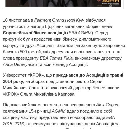
18 листопада в
Fairmont Grand Hotel Kyiv
відбулися
урочистості з нагоди Щорічних загальних зборів членів
Європейської
бізнес
-
асоціації
(
EBA AGMM
). Серед
присутніх були представники бізнесу, дипломатичного
корпусу та друзі Асоціації. Загалом на захід було запрошено
близько 500 гостей, які адресували свої привітання та теплі
слова президенту
EBA
Tomas Fiala
, виконавчому директору
Anna Derevyanko
та всій команді Асоціації.
Університет «КРОК», що
приєднався до Асоціації в травні
2014 року
, на зборах представляли ректор Сергій
Михайлович Лаптєв та виконавчий директор Бізнес-школи
«КРОК» Ольга Михайлівна Карпова.
Під джазовий акомпанемент неперевершеного
Alex Cogan
святкування 15-ї річниці
AGMM
вдало поєднало в собі
офіційну частину, представлення новообраної ради
EBA
2015–2016
, та невимушене спілкування членів Асоціації за