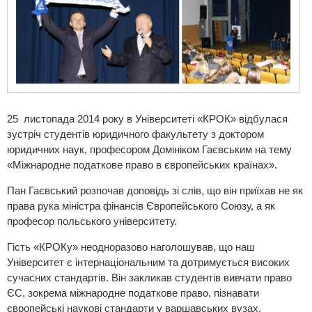
25 листопада 2014 року в Університеті «КРОК» відбулася
зустріч студентів юридичного факультету з доктором
юридичних наук, професором Домініком Гаєвським на тему
«Міжнародне податкове право в європейських країнах».
Пан Гаєвський розпочав доповідь зі слів, що він приїхав не як
права рука міністра фінансів Європейського Союзу, а як
професор польського університету.
Гість «КРОКу» неодноразово наголошував, що наш
Університет є інтернаціональним та дотримується високих
сучасних стандартів. Він закликав студентів вивчати право
ЄС, зокрема міжнародне податкове право, пізнавати
європейські наукові стандарти у варшавських вузах.