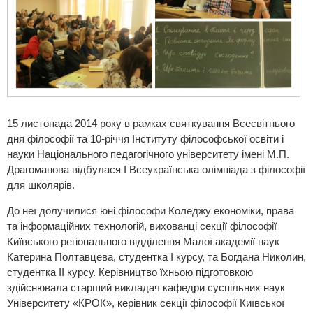
15 листопада 2014 року в рамках святкування Всесвітнього
дня філософії та 10-річчя Інституту філософської освіти і
науки Національного педагогічного університету імені М.П.
Драгоманова відбулася I Всеукраїнська олімпіада з філософії
для школярів.
До неї долучилися юні філософи Коледжу економіки, права
та інформаційних технологій, вихованці секції філософії
Київського регіонального відділення Малої академії наук
Катерина Полтавцева, студентка І курсу, та Богдана Николин,
студентка II курсу. Керівництво їхньою підготовкою
здійснювала старший викладач кафедри суспільних наук
Університету «КРОК», керівник секції філософії Київської